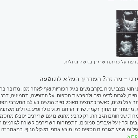
דעת על כריתת שרירן בגישה וגינלית
רני - מה זה? המדריך המלא לתופעה
 הוא מצב שכיח בקרב נשים בגיל הפוריות ואף לאחר מכן. מדובר ב
חיים, לגרום לדימומים ולהפרעות נוספות. על התופעה, תסמיניה, דרכי
ר אצל נשים, כאשר כמחצית מאוכלוסיית הנשים בעולם המערבי תפתח 
, מתפתחים מתוך רקמת שריר הרחם ויכולים להופיע בגדלים משתנים 
ות שכיחותם הגבוהה, רק כרבע מהנשים עם שרירנים יסבלו מתסמינים
בים ולחץ על איברים סמוכים. התפתחות השרירנים קשורה לגורמים הו
יל ומושפע מגורמים נוספים כמו מוצא אתני ומשקל הגוף. במאמר זה 
קרוא
 את השפעתם על התפקוד היומיומי, הפוריות וההריון ונסקור את...