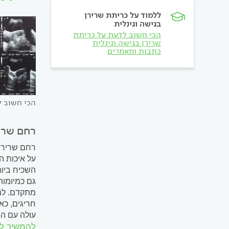
ללמוד על כריתת שרירן
בגישה וגינלית
הכי חשוב לדעת על כריתת
שרירן בגישה וגינלית
כתבות ומאמרים
הכי חשוב ל
רחם שרי
רחם שרירני
על איכות ה
השכיח ביות
גם כמיומות
מתקדם. למר
חריגים, כא
עולה עם הג
להמשיך ל
ברחם, נבחן