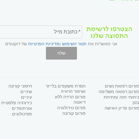
הצטרפו לרשימת
התפוצה שלנו
אני מאשר/ת את
תנאי השימוש
ו
מדיניות הפרטיות
של דוקטורס
שלח
פורום רפואת נשים
הסרת משקפים בלייזר
חיסוני קורונה
ושיפור הראיה
פורום רפואה משלימה
שיניים
פורום הרזיה ללא
ניתוחי חזה ומתיחת
עיניים
דיאטה
בטן
כירורגיה פלסטית
פורום נוירולוגיה
פורום פריון האישה
אורתופדים
פורום קורונה
פסיכולוגים