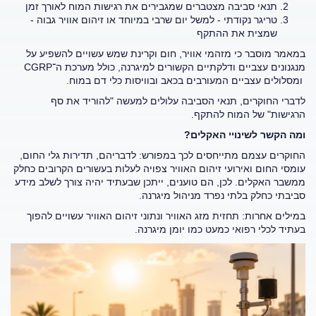
תנאי סביבה מצטברים שמגבירים את רגישות המוח לאורך זמן
טריגר נקודתי - למשל יום שרבי במיוחד או זיהום אוויר גבוה -
שמצית את ההתקף
במאמר מוסבר כי מזהמי אוויר, חום וקרינת שמש עשויים להשפיע על
מנגנונים עצביים ודלקתיים הקשורים למיגרנה, כולל מערכת ה־
CGRP
ומסלולים עצביים המעורבים בכאב ובוויסות כלי דם במוח
.
לדברי החוקרים, תנאי הסביבה עלולים למעשה "להוריד את סף
הרגישות" של המוח להתקף
.
ומה הקשר לשינויי האקלים
?
החוקרים עצמם מתייחסים לכך במפורש: לדבריהם, תדירות גלי החום,
עומסי החום ואירועי זיהום האוויר צפויה לעלות בעשורים הקרובים כחלק
ממשבר האקלים. לכן, הם טוענים, ייתכן שבעתיד יהיה צורך לשלב מידע
סביבתי כחלק בלתי נפרד מניהול מיגרנה
.
במילים אחרות: תחזית מזג האוויר ונתוני זיהום האוויר עשויים להפוך
בעתיד לכלי רפואי כמעט כמו יומן מיגרנה
.