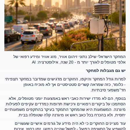
המחקר הישראלי שילב נתוני זיהום אוויר, מזג אוויר ומידע רפואי של
אלפי מטופלים לאורך יותר מ - 20 שנה, אילוסטרציה: AI
יש גם מגבלות למחקר
למרות גודל המחקר והיקפו, החוקרים מדגישים שמדובר במחקר תצפיתי
- כלומר, כזה שמראה קשרים סטטיסטיים אך לא מוכיח באופן
חד־משמעי סיבתיות
.
בנוסף, הם לא מדדו ישירות כאבי ראש באמצעות יומני מטופלים, אלא
הסתמכו על ביקורים רפואיים ורכישת תרופות כמדדים עקיפים לפעילות
מיגרנה. המשמעות היא שהמחקר התמקד בעיקר בהתקפים משמעותיים
יחסית, ולא בהכרח בכל כאב ראש או מיגרנה קלה שטופלה בבית
.
עוד מציינים החוקרים כי לא היה מידע על גורמים אישיים שעשויים
להשפיע על החשיפה בפועל - למשל שהייה במזגן, זמן בחוץ, איכות