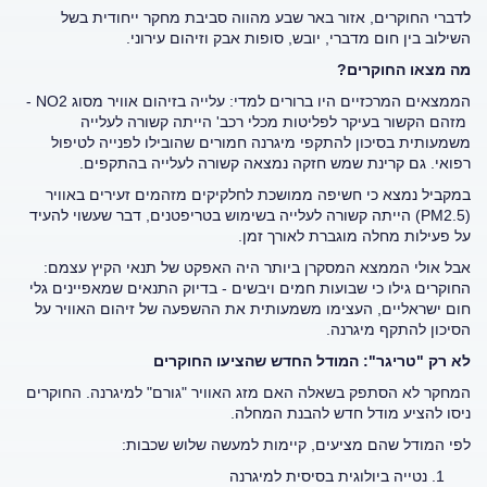
לדברי החוקרים, אזור באר שבע מהווה סביבת מחקר ייחודית בשל
השילוב בין חום מדברי, יובש, סופות אבק וזיהום עירוני
.
מה מצאו החוקרים
?
הממצאים המרכזיים היו ברורים למדי: עלייה בזיהום אוויר מסוג
NO2 -
מזהם הקשור בעיקר לפליטות מכלי רכב
'
הייתה קשורה לעלייה
משמעותית בסיכון להתקפי מיגרנה חמורים שהובילו לפנייה לטיפול
רפואי. גם קרינת שמש חזקה נמצאה קשורה לעלייה בהתקפים
.
במקביל נמצא כי חשיפה ממושכת לחלקיקים מזהמים זעירים באוויר
(PM2.5)
הייתה קשורה לעלייה בשימוש בטריפטנים, דבר שעשוי להעיד
על פעילות מחלה מוגברת לאורך זמן
.
אבל אולי הממצא המסקרן ביותר היה האפקט של תנאי הקיץ עצמם:
החוקרים גילו כי שבועות חמים ויבשים
-
בדיוק התנאים שמאפיינים גלי
חום ישראליים, העצימו משמעותית את ההשפעה של זיהום האוויר על
הסיכון להתקף מיגרנה
.
לא רק "טריגר": המודל החדש שהציעו החוקרים
המחקר לא הסתפק בשאלה האם מזג האוויר "גורם" למיגרנה. החוקרים
ניסו להציע מודל חדש להבנת המחלה
.
לפי המודל שהם מציעים, קיימות למעשה שלוש שכבות
:
נטייה ביולוגית בסיסית למיגרנה