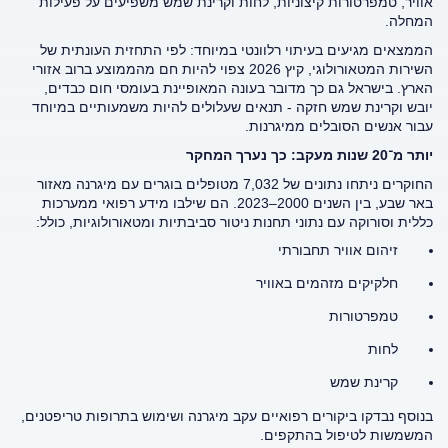
אוויר, טמפרטורות קיצוניות, לחות וקרינת שמש משפיעים על פעילות
המחלה
.
הממצאים מגיעים בעיתוי רלוונטי במיוחד: לפי התחזית העונתית של
השירות המטאורולוגי, קיץ 2026 צפוי להיות חם מהממוצע ברוב אזורי
הארץ. בישראל גם כך מדובר בעונה המאופיינת בעומסי חום כבדים,
יובש וקרינת שמש חזקה - תנאים שעלולים להיות משמעותיים במיוחד
עבור אנשים הסובלים ממיגרנות
.
יותר מ־20 שנות מעקב: כך נערך המחקר
החוקרים ניתחו נתונים של 7,032 מטופלים בוגרים עם מיגרנה מאזור
באר שבע, בין השנים 2000–2023. הם שילבו מידע רפואי ממערכות
כללית וסורוקה עם נתוני תחנות ניטור סביבתיות ומטאורולוגיות, כולל
:
זיהום אוויר תחבורתי
חלקיקים מזהמים באוויר
טמפרטורות
לחות
קרינת שמש
בנוסף נבדקו ביקורים רפואיים עקב מיגרנה ושימוש בתרופות טריפטנים,
המשמשות לטיפול בהתקפים
.