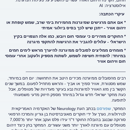
החום, הקרינה וזיהום האוויר עשויים להשפיע על פעילות המיגרנה:
אילוסטרציה: AI
עיקרי הכתבה
:
* אם אתם מרגישים שמיגרנות מחמירות בימי שרב, שמש קופחת או
זיהום אוויר - ייתכן שיש לכך בסיס ביולוגי אמיתי
* החוקרים מזהירים כי עומסי חום ויובש, כמו אלה הצפויים בקיץ
הישראלי - עלולים להגביר את הרגישות להתקפי מיגרנה
* מומחים ממליצים לסובלים ממיגרנה להיערך מראש לימים חמים
במיוחד: להפחית חשיפה לשמש, לשתות מספיק ולעקוב אחרי עומסי
חום וזיהום אוויר
___________________________________________
רבים מהסובלים ממיגרנה מכירים היטב את התחושה: יום חם במיוחד,
שמש מסנוורת, אוויר סמיך או אביך - והראש מתחיל לפעום. במשך שנים
הקשר בין מזג האוויר למיגרנות נבע בעיקר מעדויות של מטופלים, אבל
כעת מחקר ישראלי חדש וגדול במיוחד מספק חיזוק מדעי משמעותי
לתופעה
.
המחקר,
שפורסם
בכתב העת
Neurology
של האקדמיה האמריקאית
לנוירולוגיה, נערך על ידי חוקרים מאוניברסיטת בן גוריון והמרכז הרפואי
סורוקה שבנגב בהובלת החוקר ד"ר עידו פלס ועקב אחר יותר מ־7,000
מטופלים עם מיגרנה לאורך יותר משני עשורים. המחקר בחן כיצד זיהום