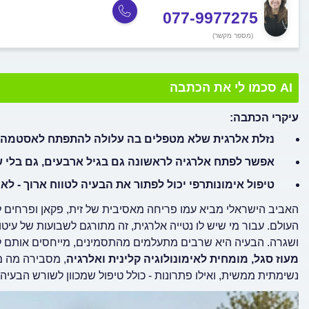
077-9977275
(מספר מקשר)
AI סכמו לי את הכתבה
עיקרי הכתבה:
נזלת אלרגית שלא מטפלים בה עלולה להתפתח לאסטמה - ב-20-40% מהמקרים זה קורה ב
אפשר לפתח אלרגיה לראשונה גם בגיל ארבעים, גם בלי ש
טיפול אימונותרפי יכול לפתור את הבעיה לטווח ארוך - לא
האביב הישראלי מביא עמו פריחה מאסיבית של זית, פקאן ופרחים ל
העולם. עבור מי שיש לו נטייה אלרגית, זה מתורגם לשבועות של עיטו
ושגרה. הבעיה היא שרבים מתעלמים מהתסמינים, מייחסים אותם לצי
מעוז סגל, מומחית לאימונולוגיה קלינית ואלרגיה
, מסבירה מה מ
נשימתית ממשית, ואילו פתרונות - כולל טיפול שמכוון לשורש הבעיה 