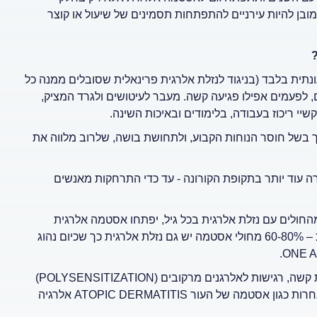
מובן להיות עירניים להתפתחות תסמינים של שיעול או קוצר
ונתית בלבד (בניגוד לנזלת אלרגית פרינאלית שסובלים ממנה כל
ם, לפעמים אפילו פגיעה קשה. מעבר לעיטושים ולגרד המציק,
שיי ריכוז בעבודה, בלימודים ובאיכות השינה.
ך בשל חוסר הנוחות הקבוע, ולתחושת בושה, שלרוב מלווה את
 עוד יותר בתקופת הקורונה - עד כדי התרחקות מאנשים
ם קשר ברור בין נזלת אלרגית לאסטמה. חשוב לציין כי 20-40% מהחולים עם נזלת אלרגית בכל גיל, יפתחו אסטמה אלרגית
ברבות השנים, כשהסיכון מוגבר יותר בילדים ובמתבגרים. מנגד, בכ – 60-80% מחולי אסטמה יש גם נזלת אלרגית כך שכיום נהוג
.
ONE A
קשה, רגישות לאלרגנים מרקובים (
POLYSENSITIZATION
)
חרות כגון אסטמה של העור
ATOPIC DERMATITIS
אלרגיה