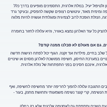
ן ולטיפול יעיל. בנזלת אלרגית, התסמינים מופיעים בדרך כלל
ה ומימית מאוד, עיטושים רצופים שקשה להפסיק, ובעיקר גרד
גה, הנזלת הופכת לרוב לצמיגית ומוגלתית ועשויה להיות מלווה
הציק כל עוד האלרגן נמצא באוויר, והיא עלולה לחזור בחומרה
ם, גם אם מעולם לא סבלנו ממנה קודם?
שלב בחיים, מילדות ועד זקנה. הגוף יכול לפתח רגישות חדשה
ויים במערכת החיסון, חשיפה ממושכת לאלרגן מסוים או שינויים
רגיה, אינכם חסינים בפני התפתחות של נזלת אלרגית.
 רבים התגובה עלולה להפוך לחריפה יותר מחשיפה לחשיפה, ואף
הנשימה, קרי קוצר נשימה משמעותי ותחושת מחנק, בעור -
 עם השנים ותתפתח גם לאסטמה אלרגית אלא רק בחלק