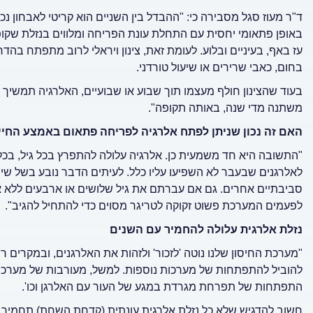
ד"ר מעוז סגל מסבירה כי: "ההבדל בין השניים הוא קריטי לאבחון נכו
באופן פתאומי יחסית עם התחלת עונת הפריחה ומלווים בנזלת שקופ
עז באף, בעיניים ובלוע. לעומת זאת, צינון ויראלי לרוב מתפתח בהדר
בחום, כאבי שרירים או שיעול טורדני.
בעוד שהצינון חולף מעצמו תוך שבוע או שבועיים, האלרגיה תמשיך ל
משתנה מדי שנה, באותה תקופה".
האם זה נכון שניתן לפתח אלרגיה לפריחה פתאום באמצע החיי
"התשובה היא חד משמעית כן. אלרגיה עלולה להתפרץ בכל גיל, בכל 
לאלרגנים שבעבר לא השפיעו עליו כלל. לעיתים הדבר נובע בשל שינ
סביבתיים אחרים. גם אם עברתם את גיל שלושים או ארבעים ללא אל
לפעמים המערכת פשוט זקוקה לטריגר מסוים כדי להתחיל להגיב".
נזלת אלרגית עלולה להחמיר עם השנים
"מערכת החיסון שלנו נוטה 'לזכור' ולזהות את האלרגנים, ובמקרים
להוביל להתפתחות של מערכות נוספות. למשל, מעורבות של מערכת 
התפתחות של תפרחת מגרדת במגע של העור עם האלרגן וכו'.
חשוב להדגיש שלא כל נזלת אלרגית עונתית (קדחת השחת) תחמיר