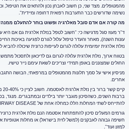
מהמטופלים. מצד שני, כן חשוב לאבחן נכון ולהתאים את הטיפול, וכ
נשימה שדורשים כבר התערבות רפואית דחופה ומיידית".
מה קורה אם אדם סובל מאלרגיה ופשוט בוחר להתעלם ממנה?
ד"ר מעוז סגל מדגישה כי: "חשוב לטפל בנזלת אלרגית גם אם היא ע
עונות השנה), מאחר והעדר טיפול עלול לגורם לפגיעה באיכות החיי
נזלת אלרגית יומיומית עלולה לגרום לעייפות כרונית שיכולה להביא לק
בטווח ארוך, נזלת אלרגית עלולה לגרום גם לדיכאון ולתסכול מתמש
החולים שמצוננים באופן תמידי וצריכים לשאת עימם נייר טישיו.
מניסיון אישי על סמך תלונות מהמטופלים במרפאתי, הבושה התגברה
אחרים.
קיי
להתייחס לשתי המחלות הללו כמחלה אחת של
IRWAY DISEASE
גורמים המעלים סיכון להתפתחות אסטמה הנם נזלת אלרגית כרונית 
חשיפה גבוהה לאבקנים (למשל לזית בישראל) או מחלות אטופיות א
למזון ועוד".