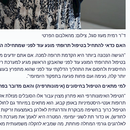
ד"ר רמית מעוז סגל, צילום: מהאלבום הפרטי
האם כדאי להתחיל בטיפול תרופתי מונע עוד לפני שמתחילה ה
"הגישה הנכונה ביותר היא הקדמת תרופה למכה. אם אתם יודעים מ
בטיפול התרופתי המונע עוד לפני שהאבקן הראשון מגיע למערכת רי
החיסונית ולחסום את התהליך הדלקתי עוד לפני שהוא מתפרץ בעו
יותר קלה, נעימה ועם פחות פגיעה בתפקוד היומיומי".
למי מתאים הטיפול בחיסונים (אימונותרפיה) והאם מדובר בפת
"הטיפול האימונותרפי הוא פתרון מצוין עבור אלו הסובלים מנזלת 
תרופות אנטי-היסטמיניות באופן קבוע. הוא מתאים במיוחד גם לח
הטיפול כרוך בחשיפה מבוקרת והדרגתית לאלרגן באמצעות זריקות
לחודש), או כדור תת לשוני יומיומי. המטרה היא 'לאמן' את מערכת 
לאלרגנים גורמי המחלה פוחתת, מה שמביא להקלה משמעותית מאוד 