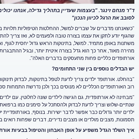
לסובב את הרגל לכיוון הנכון"
"כשאנחנו מדברים על שברים למשל, ההחלטות הטיפוליות תלויות בג
שהגוף יודע לתקן את עצמו בצורה טובה ולפעמים לא, ואז צריך להת
משתנות באופן מתמיד. למשל, בתינוקות הראש גדול יחסית לגוף, ו
מהירה מאוד, אחר כך הוא גדל בצורה איטית יותר, ובגיל ההתבגרות
אורתופדים כלליים פחות מתעסקים בדברים האלה".
יש הבדלים נוספים בין שני התחומים?
"בהחלט. אורתופד ילדים צריך לדעת לטפל בתינוקות, לבדוק תינוקות
רוב האורתופדים הכלליים לא מנוסים בכך ולכן נדרשת התמחות ספצ
"מבחינה לא אורתופדית, גם הגישה לילדים שונה לחלוטין. עם ילד
שנתיים-שלוש וצריך לדעת לבדוק ולהסתכל על סימנים כמו ברפואת 
ילדים יותר גדולים כבר אפשר לדבר ישירות. בנוסף, באורתופדיית 
תסמונות, מצבים מולדים או מצבים נדירים, דברים שפחות רואים ב
איך השלד הגדל משפיע על אופן האבחון והטיפול בבעיות אורת