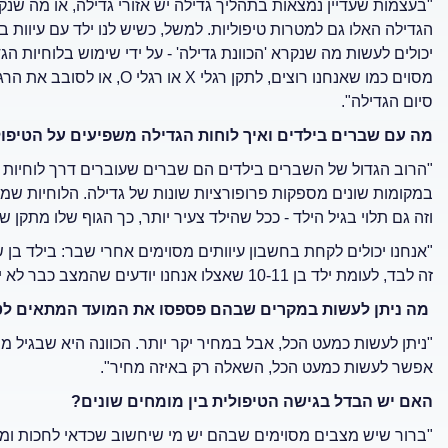
"בעצמות שעדיין נמצאות בתהליך גדילה יש אזורי גדילה, או מה שנקר
הגדילה האלו גם למטרות טיפוליות. למשל, כשיש לנו ילד עם עיוות ב
יכולים לעשות מה שנקרא 'הכוונת גדילה' - על ידי שימוש בלוחיות הגדי
מסוים כמו שאנחנו רוצים, לתקן
סיום הגדילה".
מה עם שברים בילדים ואיך לוחות הגדילה משפיעים על הטיפו
"הרוב הגדול של השברים בילדים הם שברים שעוברים דרך לוחיות ה
במקומות שונים מספקות פרופורציות שונות של גדילה. הלוחיות שמספ
וזה גם תלוי בגיל הילד - ככל שהילד צעיר יותר, כך הגוף שלו מתקן ש
"אנחנו יכולים לקחת בחשבון עיוותים מסוימים אחרי שבר: בילד בן 
זה לבד, לעומת ילד בן 10-11 שאצלו אנחנו יודעים שהמצב כבר לא יתוקן מעצמו ופה אנחנו צריכים להתערב".
מה ניתן לעשות במקרים שבהם פספסו את המועד המתאים לט
"ניתן לעשות כמעט הכל, אבל במחיר יקר יותר. הכוונה היא שבגיל מב
אפשר לעשות כמעט הכל, השאלה רק באיזה מחיר".
האם יש הבדל בגישה הטיפולית בין מומחים שונים?
"ברור שיש מצבים מסוימים שבהם יש מי שיחשוב שכדאי לחכות ומי ש