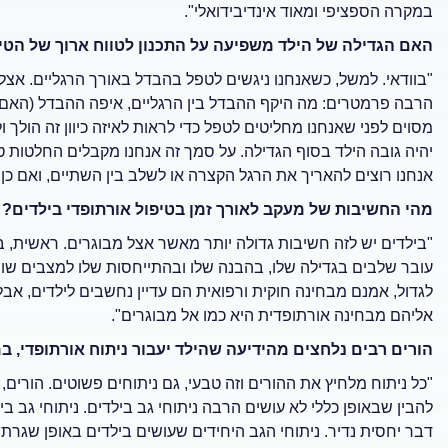
במקרה הספציפי ומאוד אינדיבידואלי".
האם הגדילה של הילד משפיעה על התכנון לטווח ארוך של הטי
"בוודאי. למשל, כשאנחנו ניגשים לטפל בהבדל באורך הרגליים. אצל 
הרבה פרמטרים: מה היקף ההבדל בין הרגליים, איפה ההבדל (האם ה
מסוים לפני שאנחנו מחליטים לטפל כדי לראות לאיזה כיוון זה הולך 
יהיה גובה הילד בסוף הגדילה. על סמך זה אנחנו מקבלים החלטות טי
אנחנו רוצים להאריך את הרגל הקצרה או לשלב בין השתיים, ואם כן, 
מהי החשיבות של מעקב לאורך זמן בטיפול אורתופדי בילדים?
"בילדים יש לזה חשיבות גדולה יותר מאשר אצל מבוגרים. ראשית, ב
עובר שלבים בגדילה שלו, בהבנה שלו ובהתייחסות שלו למצבים שוני
לגדול, אמנם מבחינה חוקית ורפואית הם עדיין נחשבים לילדים, א
אליהם מבחינה אורתופדית היא כמו אל מבוגרים".
הורים רבים נלחצים מהידיעה שהילד יעבור ניתוח אורתופדי,
"כל ניתוח מלחיץ את ההורים וזה טבעי, גם ניתוחים פשוטים. הורים,
להבין שבאופן כללי לא עושים הרבה ניתוחי גב בילדים. ניתוחי גב ב
דבר יחסית נדיר. ניתוחי הגב היחידים שעושים בילדים באופן שגרתי