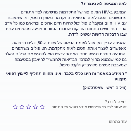
למה המגיפה לא נעצרת?
המאבק ב-HIV הוא סיפור של התקדמות מרשימה לצד אתגרים
מתמשכים. הטכנולוגיה הרפואית התקדמה באופן דרמטי, ומי שמאובחן
עם HIV היום ומקבל טיפול יכול לחיות חיים ארוכים ובריאים כמו כל אדם
אחר. החידושים בתחום הזריקות ארוכות הטווח והמניעה מבטיחים עתיד
שבו הדבקות חדשות ימשיכו לרדת.
המגיפה עדיין כאן אבל לעומת הכאוס של שנות ה-80, כלים הרפואה
מאפשרים לעצור אותה. הטכנולוגיה מתקדמת, הטיפולים משתפרים
והמניעה הופכת נגישה יותר. האתגר עכשיו הוא להנגיש את הכלים האלה
גם למי שנמצא מחוץ למרכזי הבריאות ולהמשיך להיאבק בסטיגמה
שמעכבת אנשים מלהיבדק ולקבל טיפול.
* המידע במאמר זה הינו כללי בלבד ואינו מהווה תחליף לייעוץ רפואי
מקצועי
(צילום ראשי: שאטרסטוק)
רוצה לדרג?
זה יעזור לכל מי שייחפש מידע רפואי על התחום
עוד בתחום