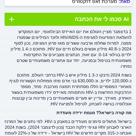
מאת:
מערכת זאפ דוקטורס
AI סכמו לי את הכתבה
1 בדצמבר מציין העולם את יום האיידס הבינלאומי, יום המוקדש
להעלאת המודעות למגיפת ה-HIV/AIDS ולזכר המיליונים שנפטרו
ממנה. למרות שחלפו ארבעה עשורים מאז פרוץ המגיפה, נכון לסוף
2024 כ-40.8 מיליון אנשים בעולם חיים עם HIV, מתוכם כ-1.4 מיליון
ילדים בגילאי 0-14. עם זאת, הנתונים מצביעים על התקדמות
משמעותית בטיפול ובמניעה, יחד עם אתגרים משמעותיים שטרם
נפתרו.
בשנת 2024 נדבקו כ-1.3 מיליון איש ב-HIV ברחבי העולם, מתוכם
כ-120,000 ילדים, וכ-630,000 בני אדם מתו ממחלות הקשורות לנגיף.
מאחורי המספרים הללו מסתתרת תמונה מורכבת: מחד, מספר
ההדבקות החדשות ב-HIV והתמותה מאיידס ירדו משמעותית בעשור
האחרון. מאידך, עדיין יש פערים משמעותיים בין מדינות ובין קבוצות
אוכלוסיה בגישה לאבחון, לטיפול ולמניעת HIV.
מה קורה בישראל? מגמת ירידה מעודדת
בישראל מתגלים סימנים מעודדים במאבק ב-HIV. לפי נתונים של המרכז
הארצי לאבחון HIV ונגיפי דלקת הכבד (נכון לדצמבר 2024), בשנת 2024
אובחנו כ-315 מקרים חדשים של HIV בישראל - ירידה של כ-22% לעומת