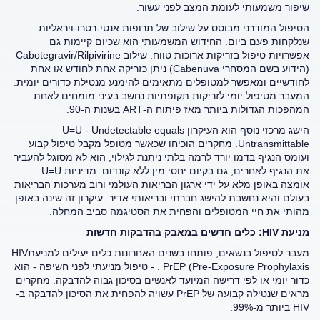
שיפור משמעותי לעומת המצב לפני עשור.
הטיפול המודרני מבוסס על שילוב של תרופות אנטי-רטרו-ויראליות
שנלקחות פעם ביום. החידוש המשמעותי הוא שכיום קיימות גם
אפשרויות טיפול בזריקות ארוכות טווח: שילוב Cabotegravir/Rilpivirine
(הידוע בשם המסחרי Cabenuva) ניתן כזריקה אחת לחודש או אחת
לחודשיים ומאפשר למטופלים מתאימים להימנע מנטילת כדורים יומית.
המעבר מטיפול יומי לזריקות תקופתיות נחשב בעיני מומחים לאחת
המהפכות הגדולות ביותר מאז פיתוח ה-ART בשנות ה-90.
הישג מרכזי נוסף הוא העיקרון U=U - Undetectable equals
Untransmittable. מחקרים הוכיחו שכאשר מטופל מקבל טיפול קבוע
ועומס הנגיף בדמו יורד לרמה בלתי ניתנת לגילוי, הוא לא מסוגל להעביר
את הנגיף לאחרים, גם בקיום יחסי מין ללא קונדום. מדיניות U=U
אומצה באופן מלא על ידי ארגון הבריאות העולמי ורוב מערכות הבריאות
בעולם והיא נחשבת להישג חברתי ובריאותי אדיר. עיקרון זה שינה באופן
מהותי את חיי המטופלים והפחית את הסטיגמה סביב המחלה.
מניעת
HIV
: כלים חדשים במאבק בהדבקות חדשות
מעבר לטיפול בנשאים, פותחו בשנים האחרונות כלים יעילים למניעתHIV
. PrEP (Pre-Exposure Prophylaxis - טיפול מניעתי לפני חשיפה - הוא
כדור יומי או לפי דרישה המיועד לאנשים בסיכון גבוה להדבקה. מחקרים
מראים שנטילה קבועה של PrEP עשויה להפחית את הסיכון להדבקה ב-
HIV ביותר מ-99%.