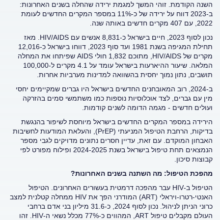
השנה הקודמת. זוהי המשך למגמת ירידה שהחלה בשנים האחרונות:
ב-2023 דווח על ירידה של כ-11% במספר המקרים החדשים לעומת
2022, עם 407 מקרים חדשים באותה שנה.
נכון לסוף 2023, חיים בישראל כ-8,831 אנשים עם HIV/AIDS. מאז
תחילת המגיפה בשנת 1981 ועד סוף 2023, דווחו בישראל כ-12,016
מקרים של HIV/AIDS, מתוכם 1,832 חולי AIDS שפיתחו את המחלה
המלאה. שיעור ההיארעות בישראל עומד על 4.1 מקרים ל-100,000
תושבים, נתון נמוך יחסית בהשוואה למדינות מערביות אחרות.
ב-2024, רוב המאובחנים החדשים בישראל היו גברים שמקיימים יחסי
מין עם גברים, לצד אוכלוסיות נוספות כמו משתמשי סמים בהזרקה
ועולים חדשים - מגמה הדומה לשנים קודמות.
הירידה במספר המקרים החדשים בישראל מיוחסת לשיפור בהנגשת
בדיקות, הרחבת הטיפול המניעתי (PrEP), והעלאת המודעות לחשיבות
האבחון המוקדם. עם זאת, עדיין חסרים נתונים מדויקים לגבי מספר
הנמצאים תחת טיפול בישראל בשנת 2024-2025 ופילוח מפורט לפי
קבוצות סיכון.
מהפכת הטיפול: מה השתנה בשנים האחרונות?
הטיפול ב-HIV עבר מהפכה דרמטית בעשורים האחרונים. הטיפול
האנטי-רטרו-ויראלי (ART) המודרני הפך את HIV ממחלה קטלנית למצב
כרוני הניתן לניהול. נכון לסוף 2024, כ-31.6 מיליון בני אדם ברחבי
העולם מקבלים טיפול ART, המהווים כ-77% מכלל נשאי ה-HIV. זהו