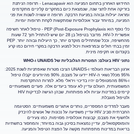
החידוש האחרון בתחום המניעה הוא Lenacapavir - תרופה הניתנת
בזריקה אחת לחצי שנה, שנמצאת כיום במחקרים קליניים מתקדמים
ומראה יעילות גבוהה במניעת הדבקה. תרופה זו עשויה לשנות את פני
המניעה, במיוחד עבור אוכלוסיות שמתקשות לקחת תרופות יומיות.
כלי נוסף הוא PEP (Post-Exposure Prophylaxis - טיפול לאחר חשיפה
אפשרית ל-HIV. מדובר בטיפול בן 28 יום שיש להתחיל תוך 72 שעות
מהחשיפה, וככל שמתחילים מוקדם יותר, כך היעילות גבוהה יותר. PEP
זמין בבתי חולים ובמרפאות ויכול למנוע הדבקה במקרי חירום כמו קרע
בקונדום או תקיפה מינית.
נתוני
HIV
בעולם: המטרות הגלובליות של
UNAIDS
ו-
WHO
ארגון הבריאות העולמי ו-UNAIDS הציבו מטרות שאפתניות לשנת 2025:
95% מכלל נשאי ה-HIV יידעו על מצבם, 90% מהיודעים יקבלו טיפול
ו-86% מהמטופלים יהיו בדיכוי ויראלי מלא. למרות ההתקדמות
המשמעותית, העולם עדיין לא עומד ביעדים אלה. פערים משמעותיים
קיימים במדינות עניות ולא מפותחות, שבהן הגישה לבדיקות HIV
ולטיפול מוגבלת.
מעבר למדדים המספריים, נותרים אתגרים משמעותיים: הסטיגמה
החברתית סביב HIV עדיין משפיעה על נכונות של אנשים להיבדק
ולחשוף את מצבם; קבוצות אוכלוסיה מסוימות, כמו צעירים
והומוסקסואלים, עדיין נמצאות בסיכון גבוה במיוחד; והמחסור בתשתיות
בריאות במדינות מתפתחות מקשה על הפצת הטיפול והמניעה.