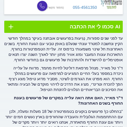
055-4561350
(מספר מקשר)
AI סכמו לי את הכתבה
עד לפני שנים ספורות, נְגִיעוּת בפרעושים אובחנה בעיקר במהלך חודשי
הקיץ ונחשבה למטרד עונתי שנעלם באופן טבעי עם הגעת החורף. בשנים
האחרונות חל שינוי משמעותי בדפוס זה. עליית הטמפרטורות בחורף,
התארכות עונות המעבר ומזג אוויר מתון יותר לאורך השנה יצרו תנאים
אופטימליים להישרדות ולהתרבות של פרעושים גם בחודשי החורף.
ד"ר טל מאייר, מנהל מרפאת דוליטל לחיות מחמד, מדווח על עלייה
ניכרת במספר בעלי החיים המגיעים למרפאה עם פרעושים במהלך
החורף. הוא מפרט את הגורמים לשינוי, מסביר מדוע טיפול מונע רציף
הפך להכרח וטרינרי, מציג את הדרכים לזיהוי מוקדם של הבעיה ומתאר
את הסיכונים הבריאותיים הנלווים להזנחת הטיפול.
ד"ר מאייר, האם אתה רואה עלייה במקרים של פרעושים בעונת
החורף בשנים האחרונות?
"בהחלט כן! פרעושים בוקעים בטמפרטורה של 18 מעלות ומעלה, ולכן
עם ההתחממות הגלובלית והעובדה שהחורפים בארץ נעשים חמים יותר
ויותר וגם עונת החורף מתאחרת, אנחנו רואים יותר ויותר מקרים של