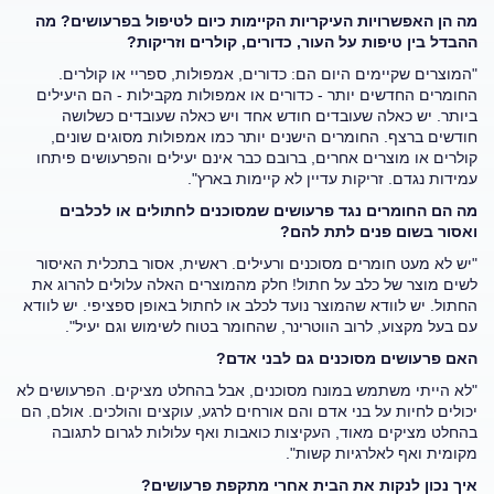
מה הן האפשרויות העיקריות הקיימות כיום לטיפול בפרעושים? מה
ההבדל בין טיפות על העור, כדורים, קולרים וזריקות?
"המוצרים שקיימים היום הם: כדורים, אמפולות, ספריי או קולרים.
החומרים החדשים יותר - כדורים או אמפולות מקבילות - הם היעילים
ביותר. יש כאלה שעובדים חודש אחד ויש כאלה שעובדים כשלושה
חודשים ברצף. החומרים הישנים יותר כמו אמפולות מסוגים שונים,
קולרים או מוצרים אחרים, ברובם כבר אינם יעילים והפרעושים פיתחו
עמידות נגדם. זריקות עדיין לא קיימות בארץ".
מה הם החומרים נגד פרעושים שמסוכנים לחתולים או לכלבים
ואסור בשום פנים לתת להם?
"יש לא מעט חומרים מסוכנים ורעילים. ראשית, אסור בתכלית האיסור
לשים מוצר של כלב על חתול! חלק מהמוצרים האלה עלולים להרוג את
החתול. יש לוודא שהמוצר נועד לכלב או לחתול באופן ספציפי. יש לוודא
עם בעל מקצוע, לרוב הווטרינר, שהחומר בטוח לשימוש וגם יעיל".
האם פרעושים מסוכנים גם לבני אדם?
"לא הייתי משתמש במונח מסוכנים, אבל בהחלט מציקים. הפרעושים לא
יכולים לחיות על בני אדם והם אורחים לרגע, עוקצים והולכים. אולם, הם
בהחלט מציקים מאוד, העקיצות כואבות ואף עלולות לגרום לתגובה
מקומית ואף לאלרגיות קשות".
איך נכון לנקות את הבית אחרי מתקפת פרעושים?