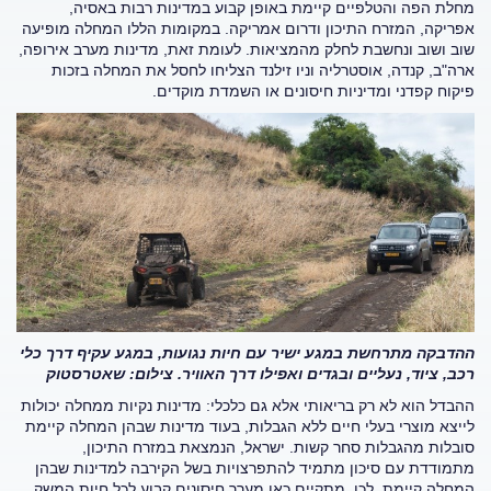
מחלת הפה והטלפיים קיימת באופן קבוע במדינות רבות באסיה,
אפריקה, המזרח התיכון ודרום אמריקה. במקומות הללו המחלה מופיעה
שוב ושוב ונחשבת לחלק מהמציאות. לעומת זאת, מדינות מערב אירופה,
ארה"ב, קנדה, אוסטרליה וניו זילנד הצליחו לחסל את המחלה בזכות
פיקוח קפדני ומדיניות חיסונים או השמדת מוקדים.
ההדבקה מתרחשת במגע ישיר עם חיות נגועות, במגע עקיף דרך כלי
רכב, ציוד, נעליים ובגדים ואפילו דרך האוויר. צילום: שאטרסטוק
ההבדל הוא לא רק בריאותי אלא גם כלכלי: מדינות נקיות ממחלה יכולות
לייצא מוצרי בעלי חיים ללא הגבלות, בעוד מדינות שבהן המחלה קיימת
סובלות מהגבלות סחר קשות. ישראל, הנמצאת במזרח התיכון,
מתמודדת עם סיכון מתמיד להתפרצויות בשל הקירבה למדינות שבהן
המחלה קיימת. לכן, מתקיים כאן מערך חיסונים קבוע לכל חיות המשק.