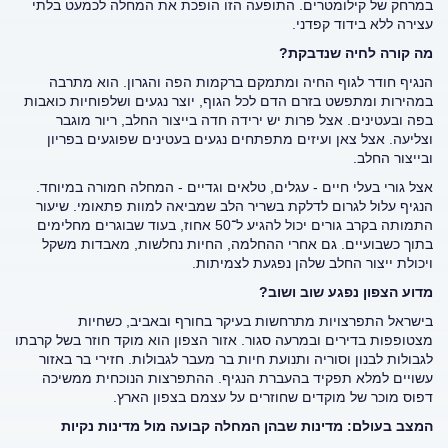
במרחק של קילומטרים. התופעה הזו הופכת את המחלה לכמעט בלתי
עצירה ללא בידוד קפדני.
מה קורה לחיה שנדבקת?
הנגיף חודר לגוף החיה ומתמקם ברקמות הפה והגרון. הוא מתרבה
במהירות ומתפשט בזרם הדם לכל הגוף, יוצר נגעים ושלפוחיות כואבות
בפה ובעטינים. אצל פרות יש ירידה חדה בייצור החלב, ריור מוגבר
וצליעה. אצל צאן ועיזים מתפתחים נגעים בעטינים שפוגעים בפריון
ובייצור החלב.
אצל גורי בעלי חיים - עגלים, טלאים וגדיים - המחלה חמורה במיוחד.
הנגיף עלול לגרום לדלקת בשריר הלב שמביאה למוות פתאומי. שיעור
התמותה בקרב גורים יכול להגיע ל־50 אחוז, בעוד שבוגרים מחלימים
בתוך כשבועיים. גם אחרי ההחלמה, החיות נחלשות, מאבדות משקל
ויכולת ייצור החלב שלהן נפגעת לצמיתות.
מדוע הצפון נפגע שוב ושוב?
בישראל התפרצויות מתרחשות בעיקר בחורף ובאביב, כשחיות
מצטופפות בדירים ובמרעה סגור. אזור הצפון הוא מוקד חוזר בשל קרבתו
לגבולות לבנון וסוריה ותנועת חיות בר מעבר לגבולות. חזירי בר באזור
עשויים למלא תפקיד בהעברת הנגיף. ההתפרצות הנוכחית ממשיכה
דפוס מוכר של מוקדים שחוזרים על עצמם בצפון הארץ.
המצב בעולם: מדינות שבהן המחלה קבועה מול מדינות נקיות