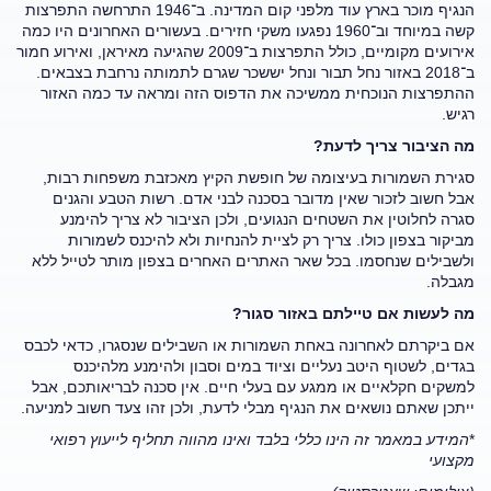
הנגיף מוכר בארץ עוד מלפני קום המדינה. ב־1946 התרחשה התפרצות
קשה במיוחד וב־1960 נפגעו משקי חזירים. בעשורים האחרונים היו כמה
אירועים מקומיים, כולל התפרצות ב־2009 שהגיעה מאיראן, ואירוע חמור
ב־2018 באזור נחל תבור ונחל יששכר שגרם לתמותה נרחבת בצבאים.
ההתפרצות הנוכחית ממשיכה את הדפוס הזה ומראה עד כמה האזור
רגיש.
מה הציבור צריך לדעת?
סגירת השמורות בעיצומה של חופשת הקיץ מאכזבת משפחות רבות,
אבל חשוב לזכור שאין מדובר בסכנה לבני אדם. רשות הטבע והגנים
סגרה לחלוטין את השטחים הנגועים, ולכן הציבור לא צריך להימנע
מביקור בצפון כולו. צריך רק לציית להנחיות ולא להיכנס לשמורות
ולשבילים שנחסמו. בכל שאר האתרים האחרים בצפון מותר לטייל ללא
מגבלה.
מה לעשות אם טיילתם באזור סגור?
אם ביקרתם לאחרונה באחת השמורות או השבילים שנסגרו, כדאי לכבס
בגדים, לשטוף היטב נעליים וציוד במים וסבון ולהימנע מלהיכנס
למשקים חקלאיים או ממגע עם בעלי חיים. אין סכנה לבריאותכם, אבל
ייתכן שאתם נושאים את הנגיף מבלי לדעת, ולכן זהו צעד חשוב למניעה.
*
המידע במאמר זה הינו כללי בלבד ואינו מהווה תחליף לייעוץ רפואי
מקצועי