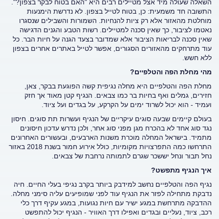
השאלה שעולה מיד אצל מטיילים רבים היא "האם בטוח לבקר בצפון?".
התשובה חד משמעית: כן, בטוח לטייל בצפון. לא נדרשת הימנעות
מוחלטת מהאזור אלא רק ציות להנחיות. השמורות והשבילים שנסגרו
נאטמו לציבור, כך שאין סכנה למטיילים. רשות הטבע והגנים הדגישה
שאין סכנה לבריאות הציבור אלא שמדובר בצעד הגנה על חיות הבר. כל
עוד מתרחקים מהאזורים הסגורים, אפשר לטייל באתרים אחרים בצפון
ללא חשש.
מהי מחלת הפה והטלפיים?
מחלת הפה והטלפיים היא מחלה נגיפית קשה הפוגעת בבקר, צאן,
חזירים, גמלים ואף בחיות בר כמו צבאים. הנגיף קטן מאוד אך חזק
ועמיד - הוא יכול לשרוד ימים על הקרקע, על בגדים ועל ציוד.
בעולם קיימים שבעה סוגים עיקריים של הנגיף ועשרות תת סוגים. חיסון
נגד סוג אחד לא בהכרח מגן מפני סוג אחר, ולכן נדרש עדכון חיסונים
מתמיד. בישראל המחלה מוכרת משנות הארבעים, ובעשורים האחרונים
התרחשו כמה התפרצויות מקומיות, כולל אירוע חמור בשנת 2018 באזור
נחל תבור ונחל יששכר שגרם לתמותה נרחבת של צבאים.
איך הנגיף מתפשט?
נגיף הפה והטלפיים נחשב למידבק ביותר בקרב נגיפי בעלי החיים. חיה
נדבקת מתחילה לפזר את הנגיף עוד לפני שמופיעים עליה סימני מחלה.
ההדבקה מתרחשת במגע ישיר עם חיות נגועות, במגע עקיף דרך כלי
רכב, ציוד, נעליים ובגדים ואפילו דרך האוויר - הנגיף יכול להתפשט