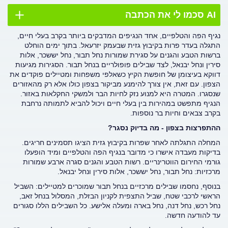
AI סכמו לי את הכתבה
נגיף הפה והטלפיים, אחד הנגיפים המדבקים ביותר בקרב בעלי חיים,
התגלה בעדר פרות בקיבוץ גזית שבעמק יזרעאל. בתוך ימים הוחלט
ברשות הטבע והגנים על סגירת שמורות נחל תבור, נחל יששכר, אלות
סירין ונחל יבנאל, לצד שבילים פופולריים בנחל תבור. הסגירות מגיעות
דווקא בעיצומן של חופשת הקיץ כשאלפי משפחות ומטיילים פוקדים את
הצפון. עם זאת, אין צורך להימנע מביקור בצפון כולו אלא רק מהאזורים
שנסגרו. המטרה היא למנוע נזק לחיות הבר ולמשקי החקלאות באזור.
הנגיף מתפשט במהירות בין בעלי חיים ויכול להביא לתמותה נרחבת
בקרב צבאים וחיות בר נוספות.
ההתפרצות בצפון - מה בדיוק נסגר?
המחלה התגלתה לאחר שפרות בקיבוץ גזית הציגו תסמינים חריגים.
בדיקות מעבדה אישרו כי מדובר בנגיף הפה והטלפיים ומיד הופעלו
גורמי החירום הווטרינריים. רשות הטבע והגנים סגרה ארבע שמורות
מרכזיות: נחל תבור, נחל יששכר, אלות סירין ונחל יבנאל.
בנוסף, נחסמו שבילים מרכזיים בנחל תבור שמוכרים למטיילים: השביל
הראשי לרכבי שטח, שביל התצפית לקניון הבזלת, המסלול בנחל זאב,
נחל רכש, נחל דנה, נחל בארה ומעלה אלישע. כל השבילים הללו סגורים
עד להודעה חדשה.