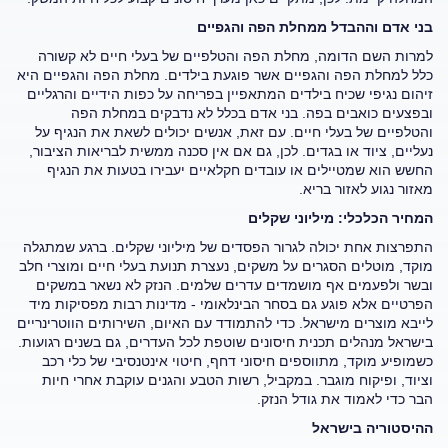
בני אדם וההבדל ממחלת הפה והגפיים
למרות השם הדומה, מחלת הפה והטלפיים של בעלי חיים לא קשורה
כלל למחלת הפה והגפיים אשר פוגעת בילדים. מחלת הפה והגפיים היא
זיהום נגיפי שכיח בילדים המתאפיין בפריחה על כפות הידיים והרגליים
ובפצעים כואבים בפה. בני אדם בכלל לא נדבקים במחלת הפה
והטלפיים של בעלי חיים. עם זאת, אנשים יכולים לשאת את הנגיף על
נעליים, ציוד או בגדים. לכן, גם אם אין סכנה ממשית לבריאות הציבור,
החשש הוא שמטיילים או עובדים חקלאיים יעבירו בטעות את הנגיף
מאזור נגוע לאזור בריא.
המחיר הכלכלי: מיליוני שקלים
התפרצות אחת יכולה לגרור הפסדים של מיליוני שקלים. ברגע שמתגלה
מוקד, מוטלים הסגרים על משקים, נעצרת תנועת בעלי חיים ומוצרי חלב
ובשר ולפעמים אף מושמדים עדרים שלמים. הנזק לא נשאר במשקים
הפרטיים אלא פוגע גם בסחר הבינלאומי - מדינות רבות מפסיקות מיד
לייבא מוצרים מישראל. כדי להתמודד עם האיום, השירותים הווטרינריים
בישראל מנהלים תכנית חיסונים שוטפת לכל העדרים, גם בשנים רגועות.
כשמופיע מוקד, מתווספים חיסוני דחף, חיטוי אינטנסיבי של כלי רכב
וציוד, ופיקוח מוגבר. במקביל, רשות הטבע והגנים עוקבת אחרי חיות
הבר כדי לאמוד את גודל הנזק.
ההיסטוריה בישראל