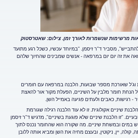
ות מרשימות שנשמרות לאורך זמן. צילום: שאטרסטוק
להתבייש", מסביר ד"ר זיסמן. "במיוחד עכשיו, כשכל רגע מתועד
ואה את זה יום יום במרפאה - אנשים שמבינים שהחיוך שלהם
ות וג'ל שאורכת מספר שבועות, הלבנה במרפאה עם חומרים
 התהליך הרגיל כולל הנחת חומר מלבין על השיניים, הפעלת מקור אור להאצת
 - רגישות, כאבים ולעתים פגיעה באמייל השן.
בנת שיניים אקולוגית. זו לא עוד הלבנה רגילה שגורמת
ם. "זו הלבנת שיניים שלא פוגעת בשיניים", מדגיש ד"ר זיסמן
יש במים ובמשחת שיניים. מה שקורה הוא שהחומר נכנס לתוך
ולה, יין, ניקוטין, ובעצם מחיה את השן ומביא אותה ללובן