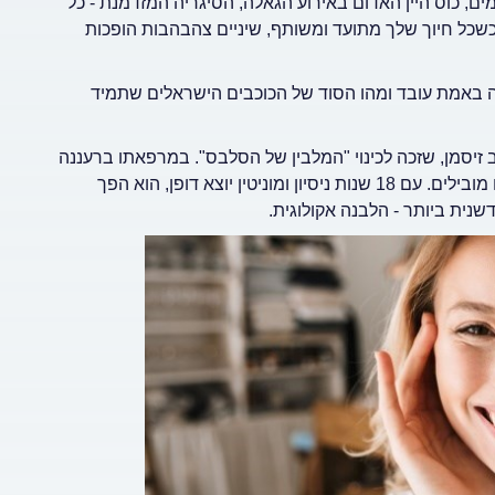
מים, כוס היין האדום באירוע הגאלה, הסיגריה המזדמנת - כל
שכל חיוך שלך מתועד ומשותף, שיניים צהבהבות הופכות
 מה באמת עובד ומהו הסוד של הכוכבים הישראלים שתמיד
 זיסמן, שזכה לכינוי "המלבין של הסלבס". במרפאתו ברעננה
עוברים הפנים המוכרות ביותר - מדוגמניות על המסלול ועד שחקנים מובילים. עם 18 שנות ניסיון ומוניטין יוצא דופן, הוא הפך
נית ביותר - הלבנה אקולוגית.