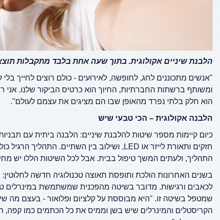
הלבנת שיניים אקולוגית. בתוך שעה אחת בלבד מתקבלות תוצא
"אנשים מתכוננים לחג, לחופשה, לאירועים - כולם רוצים לחייך בלי 
ומשותף ברשתות החברתיות, החיוך הוא כרטיס הביקור שלנו. אני ר
הוא חלק בלתי נפרד מהאופן שבו הם מציגים את עצמם לעולם".
הלבנה אקולוגית – הכי טבעי שיש
כיום קיימות מספר שיטות להלבנת שיניים: הלבנה ביתית עם תבני
חזקים ותאורת לייזר או LED, ושילוב בין השתיים.
התהליך, ולעתים המשך טיפול בבית. אבל לכל השיטות הללו יש מחיר
בשנים האחרונות הולכת ותופסת תאוצה טכנולוגיה חדשה לחלוטין: הל
לכאבים ורגישות. מדובר בשיטה מהפכנית שמשתמשת במינרלים טבעיי
שמטפל בשיטה זו. "היא מבוססת על קלציום ופלואור - בעצם מה ש
הקריסטלים והמינרלים שיש בשן וממיס את כל הכתמים כמו קפה, תה, ק