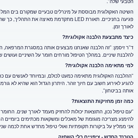
הטבעי שלה".
השיטה האקולוגית מבוססת על מינרלים טבעיים שמקורם בים המלח.
פגיעה בחניכיים. תאורת LED מתקדמת מאיצה 
לאורך זמן.
כיצד מתבצעת הלבנה אקולוגית?
ד"ר זיסמן: "זה הלבנה שאנחנו מבצעים אותה במסגרת המרפאה, הי
להלבנת שיניים. במהלך הטיפול מורחים חומר על השיניים ועושים 
למי מתאימה הלבנה אקולוגית?
"ההלבנה האקולוגית מתאימה כמעט לכולם, ובמיוחד לאנשים עם כתמי
להגיע לאירוע חשוב עם חיוך זוהר. היתרון הגדול הוא שהיא לא גור
אותה בביטחון".
כמה זמן מחזיקות התוצאות?
"עם טיפול נכון, התוצאות יכולות להחזיק מעמד לאורך שנים. החומר
להימנע מצריכה מוגזמת של מאכלים ומשקאות מכתימים ביומיים הר
אני ממליץ על ביקורות תקופתיות ואולי טיפול מחדש אחת לכמה שנ
הטרנד החדש - ציפויים בלי השחזה