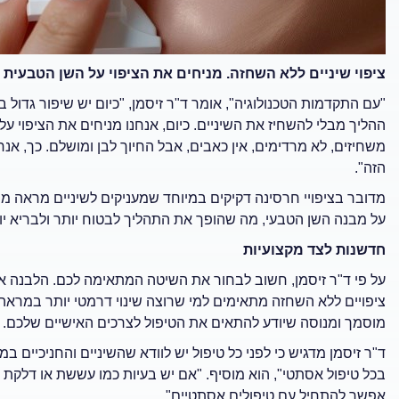
ציפוי שיניים ללא השחזה. מניחים את הציפוי על השן הטבעית 
"עם התקדמות הטכנולוגיה", אומר ד"ר זיסמן, "כיום יש שיפור גדול
ההליך מבלי להשחיז את השיניים. כיום, אנחנו מניחים את הציפוי ע
משחיזים, לא מרדימים, אין כאבים, אבל החיוך לבן ומושלם. כך, אנ
הזה".
מדובר בציפויי חרסינה דקיקים במיוחד שמעניקים לשיניים מראה 
על מבנה השן הטבעי, מה שהופך את התהליך לבטוח יותר ולבריא יו
חדשנות לצד מקצועיות
על פי ד"ר זיסמן, חשוב לבחור את השיטה המתאימה לכם. הלבנה אק
ציפויים ללא השחזה מתאימים למי שרוצה שינוי דרמטי יותר במראה ה
מוסמך ומנוסה שיודע להתאים את הטיפול לצרכים האישיים שלכם.
ד"ר זיסמן מדגיש כי לפני כל טיפול יש לוודא שהשיניים והחניכיים 
בכל טיפול אסתטי", הוא מוסיף. "אם יש בעיות כמו עששת או דלקת ח
אפשר להתחיל עם טיפולים אסתטיים".