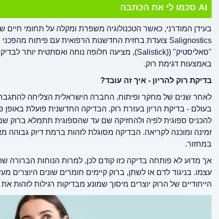
AI סכמו לי את הכתבה
בעידן המודרני, כאשר הטכנולוגיה משפרת ומקלה על תחומי חיים 
Salignostics צועדת בחזית החדשנות הרפואית עם פיתוח מה
"סאליסטיק" ((Salistick), מציעה חלופה נוחה ואסתטית
באמצעות דגימת רוק.
בדיקת רוק להריון - איך זה עובד?
לאחר שנים של מחקר ופיתוח, החברה הישראלית הצליחה להתגבר על
בעולם - בדיקת הריון בעזרת רוק. הבדיקה החדשנית פועלת באופן 
להכניס ספוגית לפיה ולהחזיקה שם עד שהספוגית תתמלא ברוק שמ
במחזור.
אך מדוע לא פותחה בדיקה כזו קודם לכן, למרות הנוחות הברורה 
עצמו. בניגוד לדם או לשתן, ברוק קיימים חומרים שונים היוצרים מעי
הייחודיים של הרוק יוצרים מיסוך שמונע מבדיקות רגילות לזהות את ה