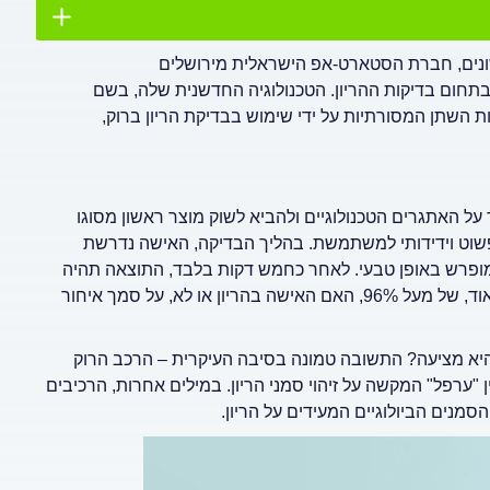
שונים, חברת הסטארט-אפ הישראלית מירושלים
פכני בתחום בדיקות ההריון. הטכנולוגיה החדשנית שלה, בשם
 יותר לבדיקות השתן המסורתיות על ידי שימוש בבדיקת הריון ברוק,
 האתגרים הטכנולוגיים ולהביא לשוק מוצר ראשון מסוגו
פשוט וידידותי למשתמשת. בהליך הבדיקה, האישה נדרשת
ופרש באופן טבעי. לאחר כחמש דקות בלבד, התוצאה תהיה
זמינה ומוכנה לקריאה. הבדיקה מסוגלת לזהות ברמת דיוק גבוהה מאוד, של מעל 96%, האם האישה בהריון או לא, על סמך איחור
שהיא מציעה? התשובה טמונה בסיבה העיקרית – הרכב הרוק
ן "ערפל" המקשה על זיהוי סמני הריון. במילים אחרות, הרכיבים
סמנים הביולוגיים המעידים על הריון.