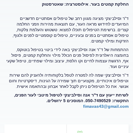
החלקת קמטים בעור. אילוסטרציה: שאטרסטוק
ד"ר וסילביצקי מציגה מגוון רחב של טיפולים אסתטיים חדשניים
המיועדים לחידוש מראה העור, עם תוצאות מהירות וזמני החלמה
קצרים. ברשימת הטיפולים תוכלו למצוא: טשטוש והעלמת צלקות,
טיפולים אסתטיים בפנים ובעיניים, טיפולים קוסמטיים לפנים ולגוף,
הזרקות ומילוי קמטים.
ההתמחות של ד''ר אנה וסילביצקי באה לידי ביטוי בטיפול בוטוקס,
בחומצה היאלרונית לפיסול פנים הכולל מילוי והחלקת קמטים, פיסול
אף, הדגשת עצמות לחיים וקו הלסת, עיצוב ומילוי שפתיים, טיפול שקעי
עיניים ועוד.
ד''ר וסילביצקי שמה לה למטרה לטפל בלקוחותיה ולהעניק להם שירות
וטיפולים איכותיים, מקצועיים תוך שמירה על הגינות, דיסקרטיות וחום
אנושי. את כל הטיפולים ניתן לקבל לאחר אבחון ובהתאמה אישית.
לשיחת ייעוץ עם ד''ר אנה וסילביצקי לטיפול מיטבי לעור הפנים,
התקשרו:
050-7490529
. המוסכים 5 ירושלים.
fimavas43@gmail.com