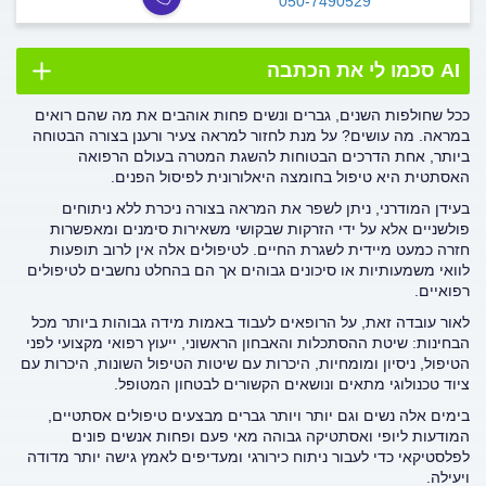
050-7490529
AI סכמו לי את הכתבה
ככל שחולפות השנים, גברים ונשים פחות אוהבים את מה שהם רואים
במראה. מה עושים? על מנת לחזור למראה צעיר ורענן בצורה הבטוחה
ביותר, אחת הדרכים הבטוחות להשגת המטרה בעולם הרפואה
האסתטית היא טיפול בחומצה היאלורונית לפיסול הפנים.
בעידן המודרני, ניתן לשפר את המראה בצורה ניכרת ללא ניתוחים
פולשניים אלא על ידי הזרקות שבקושי משאירות סימנים ומאפשרות
חזרה כמעט מיידית לשגרת החיים.
לטיפולים אלה אין לרוב תופעות
לוואי משמעותיות או סיכונים גבוהים אך הם בהחלט נחשבים לטיפולים
רפואיים.
לאור עובדה זאת, על הרופאים לעבוד באמות מידה גבוהות ביותר מכל
הבחינות: שיטת ההסתכלות והאבחון הראשוני, ייעוץ רפואי מקצועי לפני
הטיפול, ניסיון ומומחיות, היכרות עם שיטות הטיפול השונות, היכרות עם
ציוד טכנולוגי מתאים ונושאים הקשורים לבטחון המטופל.
בימים אלה נשים וגם יותר ויותר גברים מבצעים טיפולים אסתטיים,
המודעות ליופי ואסתטיקה גבוהה מאי פעם ופחות אנשים פונים
לפלסטיקאי כדי לעבור ניתוח כירורגי ומעדיפים לאמץ גישה יותר מדודה
ויעילה.