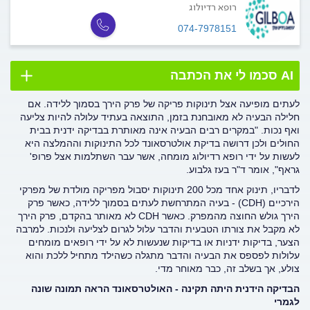
רופא רדיולוג
074-7978151
AI סכמו לי את הכתבה
לעתים מופיעה אצל תינוקות פריקה של פרק הירך בסמוך ללידה. אם
חלילה הבעיה לא מאובחנת בזמן, התוצאה בעתיד עלולה להיות צליעה
ואף נכות. "במקרים רבים הבעיה אינה מאותרת בבדיקה ידנית בבית
החולים ולכן דרושה בדיקת אולטרסאונד לכל התינוקות וההמלצה היא
לעשות על ידי רופא רדיולוג מומחה, אשר עבר השתלמות אצל פרופ'
גראף", אומר ד"ר בעז גלבוע.
לדבריו, תינוק אחד מכל 200 תינוקות יסבול מפריקה מולדת של מפרקי
הירכיים (CDH) - בעיה המתרחשת לעתים בסמוך ללידה, כאשר פרק
הירך גולש החוצה מהמפרק. כאשר CDH לא מאותר בהקדם, פרק הירך
לא מקבל את צורתו הטבעית והדבר עלול לגרום לצליעה ולנכות. למרבה
הצער, בדיקות ידניות או בדיקות שנעשות לא על ידי רופאים מומחים
עלולות לפספס את הבעיה והדבר מתגלה כשהילד מתחיל ללכת והוא
צולע, אך בשלב זה, כבר מאוחר מדי.
הבדיקה הידנית היתה תקינה - האולטרסאונד הראה תמונה שונה
לגמרי