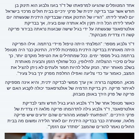
אחד המטופלים שהגיעו למרפאתו של ד"ר בועז גלבוע הוא תינוק בן
חודש אשר עבר בדיקה ידנית של פרקי ירכיים בבית חולים מרכזי בישראל
יום לאחר לידתו. "הוריו של התינוק אמרו שבבדיקה הידנית שנעשתה יום
לאחר לידתו הכל היה תקין ולא אותרה שום בעיה, אך בבדיקת
אולטרסאונד שנעשתה על ידי בגיל שישה שבועות נראתה בבירור פריקה
קשה דו צדדית מובהקת".
ד"ר גלבוע מספר: "המלצתי היתה טיפול מיידי ברתמה. אילו הפריקה
היתה מאותרת בבדיקה הידנית בסמיכות ללידה, התינוק כבר היה מטופל
ברתמה בגיל מספר ימים. ככל שמתחילים את הטיפול מוקדם יותר, כך
עולים סיכויי ההצלחה. לחילופין, ככל שחולף הזמן והבעיה מאותרת
בשלב מאוחר יותר, הנזק עלול להיות חמור ולעתים לא ניתן להציל את
המצב, כאמור עד כדי צליעה ואפילו החלפת מפרק ירך בגיל צעיר".
מכאן, המסקנה ברורה: אין ערך ממשי לבדיקה ידנית, והיא אינה מספיקה
לאיתור פריקה. רק בדיקת הדמיה של אולטרסאונד יכולה לקבוע האם יש
פריקה של פרק הירך באופן מובהק.
כאשר מטופל אחר של ד"ר גלבוע הגיע בגיל חודש וחצי לבדיקת
אולטרסאונד, ד"ר גלבוע גילה לתדהמתו פריקה מלאה דו צדדית של
פרקי הירכיים. "הופתעתי לשמוע מההורים שהם יודעים שיש פריקה
מלאה, שאותרה כבר בבדיקה הידנית יום לאחר הלידה ומשום מה בבית
החולים נאמר להורים שהמצב 'יסתדר עם הזמן'".