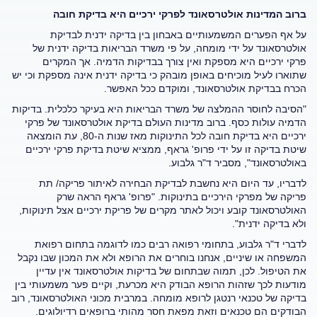
ברוב המדינות אולטרסאונד לפרקי ירכיים היא בדיקת חובה
על אף הפערים המשמעותיים באבחון בין בדיקה ידנית לבדיקת
אולטרסאונד על ידי מומחה, על פי משרד הבריאות בדיקה ידנית של
פרקי ירכיים היא מספקת ואין צורך בבדיקות הדמיה. אך המקרים
שתוארו לעיל מוכיחים באופן מובהק כי בדיקה ידנית אינה מספקת וכי יש
הכרח בבדיקת אולטרסאונד, ומוקדם ככל האפשר.
"הסיבה לחוסר ההמלצה של משרד הבריאות היא בעיקר כלכלית. בדיקות
הדמיה עולות כסף. ברוב מדינות העולם בדיקת אולטרסאונד של פרקי
ירכיים היא בדיקת חובה לכל התינוקות מאז שנות ה-80, עת הומצאה
שיטת בדיקה זו על ידי פרופ' גראף, ממציא שיטת בדיקת פרקי ירכיים
באולטרסאונד", מסביר ד"ר גלבוע.
לדבריו, עד היום היא נחשבת לבדיקת הבחירה לאיתור פריקה/ תת
פריקה של מפרקי הירכיים בתינוקות. "פרופ' גראף הראה שרק
האולטרסאונד קובע ויכול לאתר מקרים של פריקת ירכיים אצל תינוקות,
ולא בדיקה ידנית".
לדברי ד"ר גלבוע, בתחומי רפואה רבים כמו לדוגמה בתחום רפואת
המשפחה או שיניים, אנחנו בוחרים את הרופא ולא את המכון שבו נקבל
את הטיפול. לכן, תמוה שבתחום של בדיקות אולטרסאונד אין עדיין
מודעות לכך שזהות הרופא הבודק היא מכרעת, וקיים פער משמעותי בין
בדיקה של טכנאי רנטגן לרופא מומחה. במרבית מכוני האולטרסאונד, רוב
הבודקים הם טכנאים וזאת מפאת חסר מהותי ברופאים רדיולוגים.