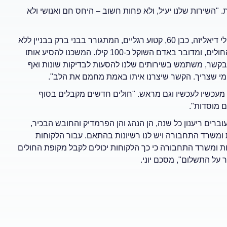
ר כי מרגע יצירת הקשר הם מתחייבים להגיע בתוך 45 דקות. "השירות שלנו יעיל, ולא פחות חשוב – היחס חם ואנושי ולא
אחד הלקוחות של יוני שירותי אמבולנס פרטי הוא חולה הנזקק לטיפולי דיאליזה, כבן 60, קטוע רגליים, המתגורר בבני ברק בבניין ללא
מעלית. "במשך שש שנים היינו מסיעים אותו פעמיים בשבוע לבית החולים, ומדובר באדם השוקל כ-100 קילו. המשכנו להסיע אותו
ו בקשר, משתמש בשירותים שלנו להסעות לבדיקות שונות ואף
ל מי שצריך. הקשר שיצרנו איתו באמת מחמם את הלב".
ן מעכשיו לעכשיו וגם מראש. "חולים חדשים מקבלים בסוף
ם מוסדות".
וברים ריענון כל שנה, הן הנהג והן הפרמדיק והחובש הבכיר,
 ומשרד התחבורה ויש לנו רשיונות בהתאם. עבור הלקוחות
ומשרד התחבורה כי כך הלקוחות יכולים לקבל מקופת החולים