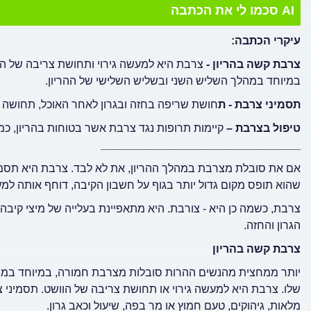
AI סכמו לי את הכתבה
עיקרי הכתבה:
צרבת קשה בהריון -
צרבת היא למעשה גירוי ותחושת צריבה של ה
במיוחד במהלך השליש השני ובשליש השלישי של ההריון.
תסמיני צרבת - ת
חושת שריפה בחזה ובגרון לאחר האוכל, תחושה של
טיפול בצרבת –
קיימות תרופות נגד צרבת אשר בטוחות בהריון, כמו
________________________________
אם את סובלת מצרבת במהלך ההריון, את לא לבד. צרבת היא תסמין 
שהוא תופס מקום גדול יותר בגוף על חשבון הקיבה, דוחף אותה למ
צרבת, כשמה כן היא - צורבת. היא מתאפיינת בעלייה של מיצי קיבה
הגרון והחזה.
צרבת קשה בהריון
יותר ממחצית מהנשים ההרות סובלות מצרבת חמורה, במיוחד במהל
שלו. צרבת היא למעשה גירוי או תחושת צריבה של הוושט. תסמיני 
מלאות, גיהוקים, טעם חמוץ או מר בפה, שיעול וכאב גרון.