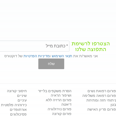
הצטרפו לרשימת
התפוצה שלנו
אני מאשר/ת את
תנאי השימוש
ו
מדיניות הפרטיות
של דוקטורס
שלח
פורום רפואת נשים
הסרת משקפים בלייזר
חיסוני קורונה
ושיפור הראיה
פורום רפואה משלימה
שיניים
פורום הרזיה ללא
ניתוחי חזה ומתיחת
עיניים
דיאטה
בטן
כירורגיה פלסטית
פורום נוירולוגיה
פורום פריון האישה
אורתופדים
פורום קורונה
פסיכולוגים