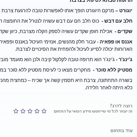
תרופות סבתא לטיפול בצרבת
יוגורט –
מרקם היוגורט הופך אותו לאפשרות טובה להרגעת צרבת א
חלב עם דבש -
כוס חלב חם עם דבש עשויה לנטרל את החומצה ה
שקדים -
אכילת חופן שקדים עשויה לספק הקלה מצרבת, כיוון שקדי
אננס או פפאיה
- עבור חלק מהנשים, אנזימי העיכול באננס ופפאיה
הארוחות יכולה לסייע לעיכול ולהפחית את הסיכויים לצרבת.
ג'ינג'ר -
ג'ינג'ר הוא תרופה טובה לקלקול קיבה ולכן הוא מועמד מו
מסטיק ללא סוכר -
מחקרים מצאו כי לעיסת מסטיק ללא סוכר במשך 30 דקות לאחר ארוחה יכולה להפחית ריפלוקס 
בשורה התחתונה, צרבת היא תסמין קשה אך שכיח – כמחצית מהנשי
כלא היתה לאחר הלידה.
רוצה לדרג?
זה יעזור לכל מי שייחפש מידע רפואי על התחום
עוד בתחום