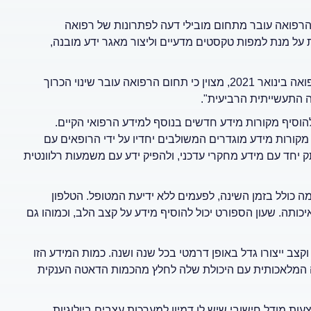
הרפואה עובר מתחום מובילי דעה לפתרונות של רפואה
ל מנת למפות טקסטים מדעיים וליצור מאגר ידע מובנה,
גם במאמר ״מהפכת המידע ברפואה״ שהתפרסם בכתב העת הרפואה בינואר 2021, מצוין כי תחום הרפואה עובר שינוי הכרוך
 התעשייתית הרביעית".
וסיף מקורות מידע חדשים בנוסף למידע הרפואי הקיים.
קורות מידע מוגדרים המשולבים יחדיו על ידי הרופאים עם
יחד עם מידע מחקרי עדכני, ולהפיק ידע עם משמעות רלוונטית
ה כולל בזמן השינה, לפעמים ללא ידיעת המטופל. הטלפון
כותה. שעון הספורט יכול להוסיף מידע על קצב הלב, וכמוהו גם
קצב ייצורו גדל באופן דרמטי בכל שנה ושנה. כמות המידע הזו
ינה המלאכותית עם היכולת שלה לחלץ מהכמות הדאטה הענקית
מודל חישובי שיש לו דמיון למערכות עצבים ביולוגיות,