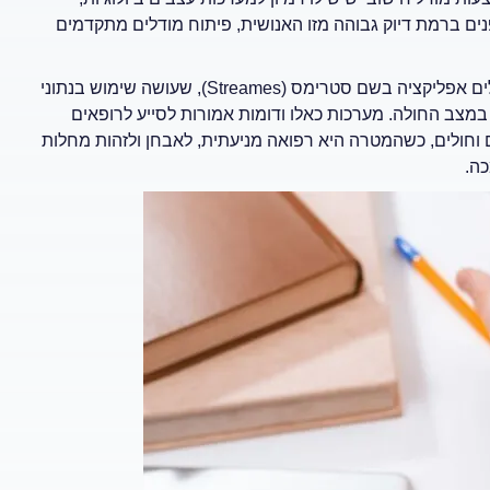
פנים ברמת דיוק גבוהה מזו האנושית, פיתוח מודלים מתקדמים
חברת הבת של גוגל, DeepMind, מספקת לארבעה בתי חולים גדולים אפליקציה בשם סטרימס (Streames), שעושה שימוש בנתוני
מצב החולה. מערכות כאלו ודומות אמורות לסייע לרופאים
 וחולים, כשהמטרה היא רפואה מניעתית, לאבחן ולזהות מחלות
ה.