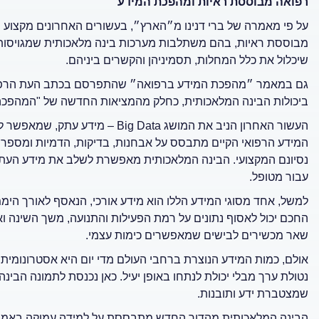
רפואה מבוססת ראיות ומהפכת המידע
על פי מאמרה של ברי דנינו מ״הארץ״, בעשורים האחרונים מקצוע 
מבוססת ראיות, בהם משתלבות מערכות בינה מלאכותית שמגויסות ע
שיכלול את כלל המחלות, תסמיניהן והקשרים ביניהם.
ביכולות הבינה המלאכותית, כחלק מהמציאות החדשה של "המהפכה
העשור האחרון הניב את המושג Big Data
– מידע עתק, שמאפשר לה
המידע הרפואי הקיים מתבסס על אבחנות, בדיקות, הדמיות ומספר מ
נסיונם המקצועי. הבינה המלאכותית מאפשרת לשלב את מידע העתק 
עבור מטופל.
למשל, אחד מסוגי המידע הללו הוא מידע אורכי, הנאסף לאורך היממ
החכם יכול לאסוף נתונים על רמת הפעילות והתנועה, משך השינה ואי
שאר מכשירים לבישים שמאפשרים כימות עצמי.
אולם, כמות המידע הנוצרת ברחבי העולם מדי יום היא אסטרונומית ו
נטולת ערך מבלי יכולת לנתחו באופן יעיל. כאן נכנסת לתמונה הב
שמצטברת ידע ותובנות.
הבינה המלאכותית מהדור החדש מתבססת על למידה עמוקה באמצעות 