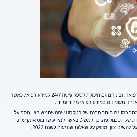
כפי ש-ChatGPT ציין, לבינה מלאכותית יש יתרונות רבים בתחום הרפואה, וביניהם גם היכולת לספק גישה 24/7 למידע רפואי, כאשר
נו מעוניינים במידע רפואי מהיר ומיידי.
נמסר כמו גם חוסר הבנה של הטקסט שהמשתמש הזין. נוסף על
ות של הטכנולוגיה. כך למשל, באשר למידע שהבוט אומן עליו,