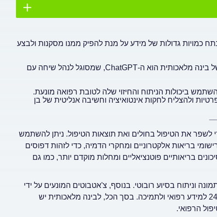
 כמויות גדולות של מידע על מנת להפיק ממנו מסקנות ולבצע
אחד הכלים שנכנסו לשימוש ציבורי רחב ומדמה את היכולות של בינה מלאכותית הוא ה-ChatGPT, שמסוגל לנהל שיחה עם
השתמש ביכולות הניתוח והחיזוי שלה לטובת רפואה מונעת.
רטיות ולהצליח לחקות אינטואיציה וחשיבה אנליטית של בן
_
הרפואה כדי לשפר את הטיפול בחולים ואת תוצאות הטיפול. ניתן להשתמש
רישומי בריאות אלקטרוניים ומחקרי הדמיה, כדי לזהות דפוסים
יכונים בריאותיים פוטנציאליים ומחלות מוקדם יותר, כמו גם
 תמונה וניתוח בסיוע רובוטי. בנוסף, צ'אטבוטים המונעים על ידי
בינה מלאכותית ועוזרים וירטואליים יכולים לספק למטופלים גישה 24/7 למידע רפואי ולתמיכה. בסך הכל, לבינה מלאכותית יש
פול הרפואי.