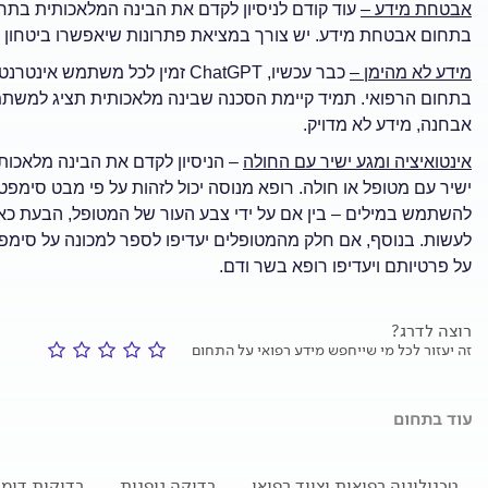
אבטחת מידע –
עוד קודם לניסיון לקדם את הבינה המלאכותית בת
בתחום אבטחת מידע. יש צורך במציאת פתרונות שיאפשרו ביטחון מי
מידע לא מהימן –
כבר עכשיו, ChatGPT זמין לכל מ
בתחום הרפואי. תמיד קיימת הסכנה שבינה מלאכותית תציג למשתמש
אבחנה, מידע לא מדויק.
אינטואיציה ומגע ישיר עם החולה
– הניסיון לקדם את הבינה מלאכו
ישיר עם מטופל או חולה. רופא מנוסה יכול לזהות על פי מבט סימפ
להשתמש במילים – בין אם על ידי צבע העור של המטופל, הבעת כאב 
לעשות. בנוסף, אם חלק מהמטופלים יעדיפו לספר למכונה על סימ
על פרטיותם ויעדיפו רופא בשר ודם.
רוצה לדרג?
זה יעזור לכל מי שייחפש מידע רפואי על התחום
עוד בתחום
טכנולוגיה רפואית וציוד רפואי
בדיקה גופנית
בדיקות דימו