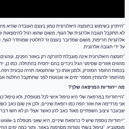
"היתרון בשימוש בחומצה היאלורונית טמון בעצם העובדה שהיא מיוצר
לא תתקבל תגובה אלרגנית של הגוף, משום שהוא רגיל להימצאות של 
אלרגניות חריפות, משום שמדובר בעצם זר לחלוטין שמוחדר לגוף, ו
על ידי תגובה אלרגנית.
"חומצה היאלורונית אינה מוגבלת להזרקה רק באזור הפנים, ונוהגים
מהווים אזורים שסימני הגיל ניכרים בהם יחסית בהתחלה. כמו כן, ית
בכמות החומר המוזרק, ולמנן אותו כך שהתוצאה תהיה טבעית ויפה. ה
מהחומר ולהמתין מספר ימים או שבועות לפני שתתקבל החלטה אם ל
מה ייחודיות המרפאה שלך?
"הייחודיות במרפאה שלי היא טיפול אישי לכל מטופלת, ולא טיפול 
אני מרדימה את אזור הפה כמו רופאת שיניים, ולכן אין שום כאב כשא
שבעבר עיצוב השפתיים מאוד כאב להן כאשר אצלי הן לא חשו דבר.
"ייחודיות נוספת שיש לי כרופאת שיניים, היא שאני מטפלת ב-
smile
מוסקוביץ, "טיפול בשתי נקודות מסוימות באזור, ותוך כמה ימים החי