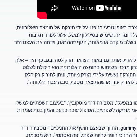
ת באופן טבעי בגופנו. על ידי הזרקה של חומצה היאלורונית,
חומר זה. שימוש בסיליקון למשל, עלול לעורר תגובות
בשלב מוקדם או מאוחר, הגוף יזהה זאת, וידחה את העצם הזר
 להזריק אותה גם באזור הצוואר, הדקולטה ובגב כף היד – אלה
רון מרכזי בשימוש בחומצה היאלורונית הוא היכולת לשלוט
הזרקה נעשית על ידי מזרק מיוחד, וניתן להזריק רק חלק
הזריק עוד, או שהתוצאה מספיק טובה עבור הלקוחה".
כמו במפעל", מסבירה ד"ר מוסקוביץ. "בעיצוב השפתיים למשל,
ני מזריקה לשפתיים. הטיפול עובר בנועם והמון בנות אומרות
gummy 
, החיוך שבעצם חושף את החניכיים", מסבירה ד"ר
וך החניכי הופך לחיות שפתי, יפה ואסתטי", היא מסכמת.