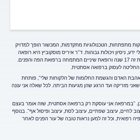
ת מתפתחות, הטכנולוגיות מתקדמות, המכשור הופך למדויק
ידע, ניסיון ויכולות גבוהות. ד"ר איריס מוסקוביץ היא רופאה
כבר 30 שנה, ואוחזת בכמה תארים: מרדימה כללית, רופאה אסתטית זה 17 שנה ורופאת שיניים המתמחה ברפואת הפה והפנים.
ת החליטה לעסוק ברפואה אסתטית.
, אהבת האדם והגשמת החלומות של הלקוחות שלי", פותחת
שאני מזריקה ועד הרגע שהן מגיעות הביתה. לכל שאלה אני עונה
נן. "במרפאה אני עוסקת רק ברפואה אסתטית, שזה אומר בעצם
וב לחיים, עיצוב שפתיים, עיצוב לסת, עיצוב ופיסול אף". בנוסף
יה רפואית, וכל זה למען נראות טובה של עור הפנים לאחר