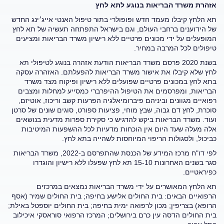
אזהרת משרד הבריאות בנוגע לתא לחץ
תא הלחץ קיבלו מעמד חדש ופופולרי בתור טיפול האנטי אייג׳ינג החדש
של הידוענים ברחבי העולם, וגם בישראל התפתחה תעשיה של תא לחץ
המופעלים על ידי מכונים פרטיים ללא רישיון משרד הבריאות ומציעים
טיפולים לכל המרבה במחיר.
בשנת 2020 פרסם משרד הבריאות הודעת אזהרה בנוגע לטיפולי תא
לחץ שלא קיבלו את אישור משרד הבריאות להפעלתם. האזהרה עסקה
בתא לחץ במכונים פרטיים שפועלים ללא רישיון ופיקוח מצד משרד
הבריאות, ומפרסמים את הטיפול ההיפרברי כמסייע למחלות ומצבים
רפואיים מגוונים וביניהם פיברומיאלגיה הפרעות קשב וריכוז, אוטיזם,
סוכרת, לחץ דם גבוה, שבץ מוחי, פציעות ספורט, סוגים שונים של סרטן
ועוד. משרד הבריאות ביקש להדגיש כי סקירת ספרות מדעית בנושאים
אלה מעלה שעד היום אין הוכחות מדעיות לכל ההשפעות המיטיבות
כביכול, ולסגולות הריפוי המיוחסות לשהייה בתא לחץ.
לפי דו"ח מרכז המידע של הכנסת שהתפרסם ב-2022, משרד הבריאות
סגר בשנים האחרונות 15-10 תא לחץ שפעלו ללא רישיון והוגדרו
כפיראטיים.
תא הלחץ המאושרים על ידי משרד הבריאות נמצאים במרכזים
הרפואיים הבאים: בית החולים אלישע בחיפה; בית החולים שמיר (אסף
הרופא) בצריפין; מכון לרפואה ימית בחיפה; בית החולים יוספטל באילת;
בית החולים הדסה עין כרם בירושלים; המרכז הרפואי סוראסקי איכילוב