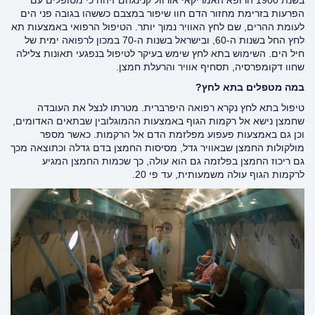
בשנת 1900 הרופא האמריקאי אורוול קנינגהם זיהה כי מטופלים עם
הפרעות בזרימת מחזור הדם חוו שיפור במצבם כששהו בגובה פני הים
לעומת ההרים, שם לחץ האוויר נמוך יותר. הטיפול הרפואי באמצעות תא
לחץ החל בשנות ה-60, ובישראל בשנות ה-70 במכון לרפואה ימית של
חיל הים. השימוש בתא לחץ שימש בעיקר לטיפול בנפגעי תאונות צלילה
שחוו דקומפרסיה, תסחיף אוויר והרעלת חמצן.
במה מטפלים בתא לחץ?
טיפול בתא לחץ נקרא רפואה היפרברית. מטרתו לנצל את העובדה
שחמצן נישא אל רקמות הגוף באמצעות ההמוגלובין שבתאים האדומים,
וכן גם באמצעות פעפוע מפלזמת הדם אל הרקמות. כאשר מספר
מולקולות החמצן שבאוויר גדל, מסיסות החמצן בדם גדלה וכתוצאה מכך
גם ריכוז החמצן בפלזמה גם הוא עולה, כך שכמות החמצן המגיע
לרקמות הגוף עולה משמעותית, עד פי 20.