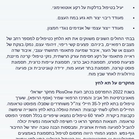
יעיל בטיפול בדלקות על רקע אוטואימוני.
מעודד ריבוי יצור תא גזע במח העצם.
מעודד ייצור עצמי של אנזימים נוגדי חמצון.
בבתי החולים השונים משווקים את תא הלחץ כטיפולים למספר רחב של
מצבים רפואיים, ביניהם: פצעים קשי ריפוי, זיהומי עצם, נמק/ בצקת של
העצם או של העור, איבוד שמיעה פתאומי תחושתי עצבי, איבוד שדה
ראייה פתאומי על רקע חסימת עורק הרשתית, נזקי טיפולי קרינה מייננת,
פציעות ספורט, תסמונת כאב כרוני, תסמונת עייפות כרונית, תסמונת
פוסט קורונה, תסמונת בתר זעזוע מוח, ירידה קוגניטיבית וכן פגיעה
נוירולוגית לאחר שבץ מוח.
מחקרים על תא לחץ
בשנת 2022 התפרסם בכתב העת PlosOne מחקר ישראלי
מאוניברסיטת תל אביב והמרכז הרפואי שמיר (אסף הרופא), שערך
טיפולים בתא לחץ ל-35 חיילי צה״ל משוחררים שסבלו מפוסט טראומה.
החיילים חולקו לשתי קבוצות: האחת טופלה בתא לחץ והשנייה שימשה
כקבוצת ביקורת. לאחר 60 טיפולים נמצאו שיפורים בכלל תסמיני הפוסט
טראומה. תוצאות המחקר הראו כי חשיפה לטראומה נפשית יכולה
להוביל לפגיעה מוחית אורגנית, ומבססות הבנה טובה יותר של החיבור
גוף-נפש. הפצע המוחי היווה מחסום לטיפול בתסמונת באמצעים