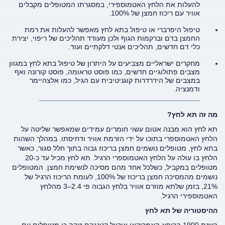
להעלות את הלחץ האטמוספירי, במסגרתו המטופלים מקבלים
אוויר עם ריכוז חמצן של 100%.
טיפול היפרברי או טיפול בתא לחץ מאפשר להעלות את רמת
החמצן בדם וברקמות הגוף ולכן מעודד תהליכים של ריפוי, יצירת
כלי דם חדשים, תהליכים אנטי דלקתיים ועוד.
מחקרים ישראליים מצביעים על היתרון של טיפול בתא לחץ במגוון
מצבים פתולוגיים חדשים, כמו פוסט טראומה, פוסט קורונה ואף
במצבים של הידרדרות קוגניטיבית עם הגיל, כמו אלצהיימר
ודמנציה.
________________________________________
מה זה תא לחץ?
תא לחץ הוא מבנה אטום עשוי חומרים עמידים שמאפשר שליטה על
הלחץ האטמוספרי בתוכו על ידי הזרמת אוויר ודחיסתו. במהלך השהות
בתא לחץ, מטופלים נושמים חמצן בריכוז גבוה בתוך חלל סגור, כאשר
הלחץ בו עולה על הלחץ האטמוספרי הרגיל. תא לחץ מכיל עד כ-20
מטופלים במקביל, כשלכל אחד מהם מסיכה לנשימת חמצן. המטופלים
נושמים מהמסיכה חמצן בריכוז של 100%, לעומת הריכוז הרגיל של
21%, בזמן שלתא מוזרם אוויר בלחץ הגבוה פי 2.4–3 מהלחץ
האטמוספירי הרגיל.
ההיסטוריה של תא לחץ