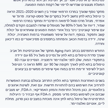
פסיכולוגיים או פסיכיאטריים, אך הטיפול הביולוגי בתא לחץ אפשר
הפעלת מנגנונים שנדרשו לריפוי של רקמת המוח הפגועה.
מחקר נוסף שנערך במרכז הרפואי שמיר בין השנים 2020–2021 הראה
כי טיפול בתא לחץ נחשב ליעיל במקרים של פוסט-קורונה. פרופ' שי
אפרתי, מנהל מרכז סגול לרפואה היפרברית ומחקר במרכז הרפואי
שמיר, דיווח על מעל ל-80% של מטופלים שחזרו למצבם הקודם למחלה,
עם שיפור קוגניטיבי ניכר בכל אזורי המוח הפגועים שאחראים על יכולת
קשב ותפקוד. בנוסף, דווח על שיפור משמעותי ברמות האנרגיה, יכולת
שינה, ירידה ברמות הכאב והפחתה בתסמינים פסיכיאטריים כמו דיכאון
וחרדה.
החודש התפרסם בכתב העת Aging מחקר של אוניברסיטת תל אביב
שערך סדרת טיפולים בתא לחץ על נסיינים מעל גיל 65 עם ירידה
בתפקודי המוח, שלב לפני אלצהיימר ודמנציה. הנסיינים עברו 60
טיפולים בתא לחץ לאורך תקופה של 90 יום. MRI הראה כי הטיפול
הוביל לשיפור זרימת הדם במוח ואף שיפורים ממשיים בביצועים
קוגניטיביים.
בשנים האחרונות המחקר בתא הלחץ התרחב ובעולם נבחנת האפשרות
להרחיב את השימוש בהם להתוויות חדשות. עם זאת, לשיטת ארגונים
בינלאומיים, כגון מינהל התרופות והמזון האמריקאי, ה-FDA, יש מצבים
שבהם אין לשימוש בסיס מדעי מספק. ה-FDA אף הבהיר כי היעילות
התרפויטית של טיפול בתא לחץ אינה מוכחת במצבים כגון סרטן, מחלת
ליים, אוטיזם ואלצהיימר.