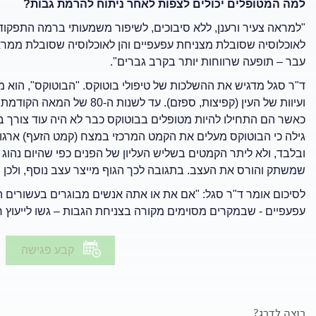
למה המטופלים יכולים לצפות לאחר ניתוח להרמת גבות?
"למראה צעיר ורענן, ללא סיבוכים, לשיפור משמעותי ברמה התפקוד
לאוכלוסיה שסובלת מצניחת עפעפיים והן לאוכלוסיה שסובלת ממראה
עבר – תופעה שרווחות יותר בקרב גברים".
ד"ר סגל מדגיש את ההשלכות של טיפולי בוטוקס. "הבוטוקס", הוא מס
ועיוות של העין (קפיצות, ספזם
כאשר הם התחילו להיות מטופלים בבוטוקס כבר לא היה עוד צורך בכ
גילה כי הבוטוקס מעלים את הקמט המרכזי במצח (קמט הזעף) ארגו
ובלבד, ולא ליתר הקמטים בשליש העליון של הפנים כפי שהיום נהוג 
שמשתק והורס את העצב. בתגובה לכך הגוף מייצר עצב נוסף, ולכן י
לסיכום אומר ד"ר סגל: "אם את או אתה אנשים מבוגרים בעשורים 
עפעפיים - שבמקרים מסוימים מקורה בצניחת הגבות – גשו לייעוץ ר
קבע פגישה
רוצה לדרג?