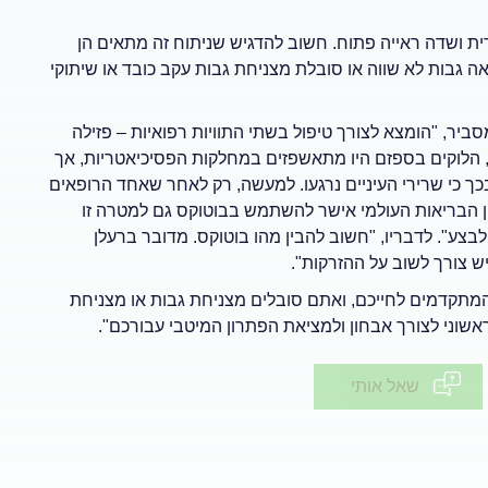
ית ושדה ראייה פתוח. חשוב להדגיש שניתוח זה מתאים הן
 גבות לא שווה או סובלת מצניחת גבות עקב כובד או שיתוקי
ביר, "הומצא לצורך טיפול בשתי התוויות רפואיות – פזילה
). עד לשנות ה-80 של המאה הקודמת, הלוקים בספזם היו מתאשפזים במחלקות הפסיכיאטריות, אך
ך כי שרירי העיניים נרגעו. למעשה, רק לאחר שאחד הרופאים
ן הבריאות העולמי אישר להשתמש בבוטוקס גם למטרה זו
לבצע". לדבריו, "חשוב להבין מהו בוטוקס. מדובר ברעלן
ש צורך לשוב על ההזרקות".
המתקדמים לחייכם, ואתם סובלים מצניחת גבות או מצניחת
אשוני לצורך אבחון ולמציאת הפתרון המיטבי עבורכם".
שאל אותי