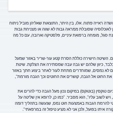
דה ראייה פתוח. אלו, בין היתר, התוצאות שאליהן מוביל ניתוח
לאוכלוסיה שסובלת ממראה גבות לא שווה או מצניחת גבות
נח סגל, מומחה ברפואת עיניים, פלסטיקה וארובה, עם כל מה
ם. השיטה הישירה כוללת הסרת קטע עור-שריר באזור שמעל
בלבד, כיוון שלהם יש גבה עבה שמסתירה את הצלקת. שיטת
 לא נמסים, שמוחדרים מתחת לעור לאחר ביצוע חתך באזור
ת החוט אל הגבה, קושרים את החוטים וכך הגבה מורמת",
ם טוקסין (בוטוקס) במיקום נכון מעל הגבה כדי להרים את
ש לשוב עליו", הוא מסביר. "כמו כן, לרופא אין שליטה על
אסתטי להרמת הגבות באמצעות חוט נמס, שנעשה בתהליך דומה
רה איתו בפועל, ולכן אני לא מציע טיפול זה במרפאתי".