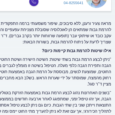
04-8255641
מראה צעיר ורענן, ללא סיבוכים, שיפור משמעותי ברמה התפקודית וש
להרמת גבות שמתאים הן לאוכלוסיה שסובלת מצניחת עפעפיים והן 
עקב כובד או שיתוקי עבר (תופעה שרווחות יותר בקרב גברים). ד"ר 
שצריך לדעת על ניתוח להרמת גבות, בשורות הבאות:
אילו שיטות להרמת גבות קיימות כיום?
"ניתן לבצע הרמת גבות בשתי שיטות: השיטה הישירה ושיטת החוטי
הגבה ותפירת הגבה כלפי מעלה. הטיפול בשיטה זו מומלץ לגברים 
החוטים, שמוצעת לנשים, מבוססת על הרמת הגבה באמצעות חוטים
רחוק מהמצח, שמוסתר על ידי שערות הראש. בשלב הבא מחברים א
מציין ד"ר סגל.
"בשנים האחרונות נהוג לבצע הרמת גבות באמצעות הזרקת בוטוליניו
הגבה, אך זהו טיפול זמני, שמתפוגג לאחר ארבעה חודשים בממוצע, וי
התוצאות וייתכן שוני בין שתי הגבות. כיום גם ניתן לבצע טיפול 
לתהליך הכירורגי, אך עם זאת לא ניתן להעריך מתי החוט יימס ומה קו