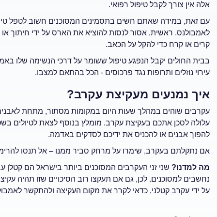
אלה אין צורך לקבל טיפול רפואי.
עם זאת, במידה שאתם חשים בתסמינים המסוכנים חשוב לטפל טיפו
לאמבולנס. ראשית, אסור לנסות להוציא את הארס על ידי חיתוך או
קרים או קרח כדי להקל על הכאב.
בבית החולים יקבל הנפגע טיפול ששומר על דרכי הנשימה שלו באמצ
עירוי נוזלים ותרופות נגד פרכוסים - הכל בהתאם למצבו.
איך נמנעים מעקיצת עקרב?
עקרבים שוהים במהלך שעות היום במקומות מסתור, מתחת לאבנים ול
עלולה לסכן אתכם בעקיצת עקרב. מומלץ בנוסף לצאת לטיולים בשטח 
להפוך אבנים או להכניס את ידיכם לסדקים באדמה.
אם נתקלתם בעקרב, שימרו על מרחק סביר ממנו – אל תנסו להרימו
מה למדנו?
שני זני העקרבים המסוכנים ביותר בישראל הם קטלן ע
נחשבים למסוכנים. לכן, גם אם תעקצו רוב הסיכויים שזו תהיה עק
על ידי עקרב קטלני, כדאי לקרר את מקום העקיצה ולהתקשר לאמבולנ