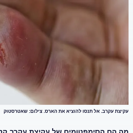
עקיצת עקרב. אל תנסו להוציא את הארס. צילום: שאטרסטוק
מה הם הסימפטומים של עקיצת עקרב קט