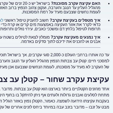
האם עקיצת עקרב מסוכנת?
בישראל יש כ-20 
מהגליל העליון עד הנגב והערבה, ועקצן צהוב הנפוץ ברוב האזו
לעומת נחשים שצבעם מעיד על רמת המסוכנות
.
איך מטפלים בעקיצת עקרב?
חשוב להעניק טיפול ראשוני
לא
כדאי לקרר את אזור העקיצה באמצעות מים קרים או קרח כדי ל
תרופות לטיפול בלחץ דם ומשככי כאבים, עירוי נוזלים ותרופות 
איך נמנעים מעקיצת עקרב?
מומלץ לצאת לטיולים בשטח עם ב
אבנים או להכניס את ידיכם לתוך סדקים באדמה.
_____________________________________________
למסכני חיים: קטלן עב צבתות הנפוץ מהגליל העליון עד הנגב והערבה
של העקרב לא מעיד על מסוכנתו, לעומת הנחשים שצבעם אכן מעיד
עקיצת עקרב שחור – קטלן עב צב
מתחת לסלעים ואבנים גדולות ולעתים אף ניתן להיתקל בו בחוף הי
בעקבות עקיצתו הידועה לשמצה. כאמור, הקטלן נפוץ באזור הגליל הע
מבט על זנבו – מדובר בזנב עבה במיוחד ביחס לזנים אחרים של עק