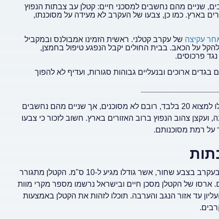
זנים של עקרבים, שניים מהם נחשבים למסכני חיים: קטלן עב צבתות הנפוץ
רים בארץ. כמו כן, צבעו של העקרב לא מעידה על מסוכנתו,
חר עקיצה
של עקרב קטלני. ראשית הזמינו אמבולנס ובמקביל
הקל על הכאב. בבית החולים יקבל הנפגע טיפול בחמצן,
נגד פרכוסים.
גדים ארוכים ובנעליים גבוהות סגורות, ועדיף לא להפוך
_________________
עד כה אותרו ברחבי העולם כ-2,000 סוגי עקרבים, אך בישראל תוכלו למצוא 20 בלבד, רובם לא מסוכנים, אך שניים מהם נחשבים
, ועקצן צהוב הנפוץ ברוב האזורים בארץ. חשוב לזכור כי צבעו
 על רמת מסוכנותם.
תות
אחד מהזנים הקטלניים ביותר בארצנו הוא קטלן עב צבתות. מדובר בעקרב בצבע שחור, אשר גודלו מגיע ל-10 ס"מ. הקטלן מתגורר
ם. ארסו של הקטלן מסכן חיים ובישראל נרשמו מספר מקרי מוות
ליון עד אזור הנגב והערבה. תוכלו לזהות את הקטלן באמצעות
רבים.