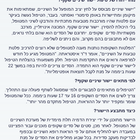
מהו ייחודו של טיפול יישור שיניים שקוף?
"יישור שיניים מבוסס על לחץ יציב המופעל על השיניים, שמתאימות את
מיקומן ומתיישרות באופן סימטרי ואסתטי. בעבר, הטיפול נעשה בעיקר
עם פלטות שהיו מורכבות מטבעות מתכתיות והודבקו לשיני המטופל,
בלי היכולת להסירן. יישור שינים שקוף, המכונה אינויזליין, מורכב
מקשתיות/ סדים שקופים. יתרונם של הסדים הוא שהם בלתי נראים,
אם לא מתבוננים בהם מקרוב, והם ניתנים לשליפה.
"הפלטות השקופות נותנות מענה למטופלים שלא רוצים להרכיב פלטת
טבעות על השיניים", אומר ד"ר איסטראתה. "המטופל מגיע כל חודש
למרפאה ורואים את התקדמות הטיפול. חלק משמעותי בהצלחת הטיפול
ליישור שיניים שקוף הוא התמדה. הסדים צריכים להיות בפה במשך 22
שעות ביממה על מנת לקבל תוצאות אופטימליות".
למי מתאים יישור שיניים שקוף?
"הטיפולים מתאימים למבוגרים ולמי שמסוגל לשתף פעולה עם התהליך.
צריך לשים את הסדים השקופים 16 עד 17 שעות ביממה. ככל שהמטופל
שומר ומקפיד יותר על ההוראות, הטיפול מתקדם מהר יותר".
כיצד מתבצע היישור?
היישור מתוכנן על ידי יצירת הדמיה תלת מימדית של מערכת השיניים
של המטופל. לאחר מכן, סטים של סדים שקופים מוכנים עבור הפציינט
במעבדה ויש להחליף אותם על פי הוראות רופא השיניים ובכפוף
לבדיקות מעקב סדירות. בכל שבוע מחליפים את הסדים על מנת