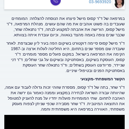
03-9693920
במרפאה של ד"ר קסוס מישל פיצחו את הנוסחה להצלחה: המומחים
שעובדים בה פשוט אוהבים את מה שהם עושים. מנהלת המרפאה, ד"ר
מישל קסוס, הורישה את אהבתה למקצוע לבתה, ד"ר נתנאלה שחר,
שכבר שנים צופה באמה מהצד בגאווה, וכיום עובדת איתה בצוותא.
ד"ר מישל קסוס סיימה דוקטורט בשיקום הפה בעיר ליון שבצרפת. לאחר
שעבדה שם מספר שנים בתחום, היא החליטה לעלות ארצה וב-1987
הקימה את המרפאה בישראל. במקום פועלים מספר מומחים: ד"ר
קסוס, העוסקת בשיקום, באסתטיקה ובשיקום על גבי שתלים; ד"ר דני
שניידר, פריודונט העוסק בשתלים; וד"ר נתנאלה שחר העוסקת
באסתטיקת הפנים ובטיפולי שיניים.
הקשר המשפחתי-מקצועי
ד"ר שחר, בתה של ד"ר קסוס, מספרת שזוהי זכות גדולה לעבוד עם אמה,
שהיוותה עבורה השראה לבחירה במקצוע וממנה כאמור גם ירשה את
האהבה לתחום. שתי המומחיות פועלות יחדיו על מנת להעניק למטופל
את התוצאה המיטבית. ד"ר שחר מסבירה שכפי שניתן לצפות מעסק
משפחתי, האווירה במרפאה היא משפחתית וחמה.