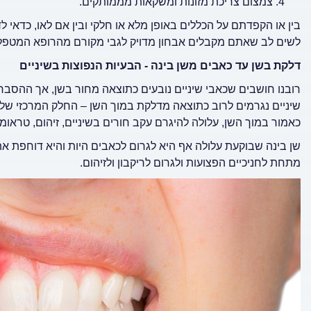
צמצום צריכת מזונות ומשקאות מממותקים.
בין או הקפדתם על הכללים באופן מלא או חלקי ובין אם לאו, כדאי
לשים לב שאתם מקבלים אבחון מדויק לגבי מקורם מהרופא המטפל
דלקת בשן עד כאבים משן בינה - הבעיות הנפוצות בשיניים
רובנו חושבים שכאבי שיניים נובעים כתוצאה מחור בשן, אך ההסברי
שיניים נגרמים לרוב כתוצאה מדלקת במוך השן – החלק המרכזי של 
כאמור במוך השן, עלולה להיגרם עקב חורים בשיניים, זיהום, טראומ
שן בינה שבוקעת עלולה אף היא לגרום לכאבים היות והיא דוחפת את
מתחת לחניכיים הפצועות ולגרום לריקבון ולזיהום.