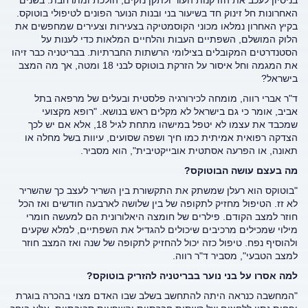
בניסיון לעכב את הזדקנות העור ולתקן נזקים, הולכת ומתרחבת. בשנים
האחרונות חל זינוק חד בשיעור בני ובנות הנוער הפונים לטיפולי בוטוקס.
בקיץ האחרון נמלאו מכוני הקוסמטיקה בצעירות וצעירים שמחפשים את
הלוק המושלם, השפתיים העבות והלחיים המלאות כדי לענות על
הסטנדרטים המקובלים בצילומי הרשתות החברתיות. בבריטניה כבר זיהו
את המגמה וחל איסור על הזרקת בוטוקס לבני 18 ומטה, אך מה המצב
בישראל?
ד"ר אברי רווה, מומחה לכירורגיה פלסטית ובעלים של מרפאה בתל
אביב, אומר כי גם בישראל לא מקלים ראש בנושא. "רופא מקצועי
שמכבד את עצמו לא יטפל במישהו מתחת לגיל 18, אלא אם יש לכך
הצדקה רפואית אמיתית כמו חיך ושפה שסועים, עיוות בשל מחלה או
תאונה, או הפרעה אסתטית אובייקטיבית", הוא מסביר.
מה בעצם עושה הבוטוקס?
"בוטוקס הוא רעלן שמשתק את התקשורת בין השריר לעצב כך שהשריר
לא זז. הטיפול מחזיק לתקופה של בין שלושה לארבעה חודשים ואז הכל
חוזר למצב הקודם. פילרים של חומצה היאלורונית הם למעשה חומרי
מילוי שמכילים מרכיבים שיכולים להגדיל את השפתיים, למלא שקעים
ולהוסיף נפח. טיפול כזה יכול להחזיק לתקופה של שנה ואז המצב חוזר
למצב הטבעי", מסביר ד"ר רווה.
למה אסרו על בני נוער בבריטניה להזריק בוטוקס?
"המחשבה כנראה היתה להתחשב בשלב שבו האדם מצוי בהכרה בוגרת