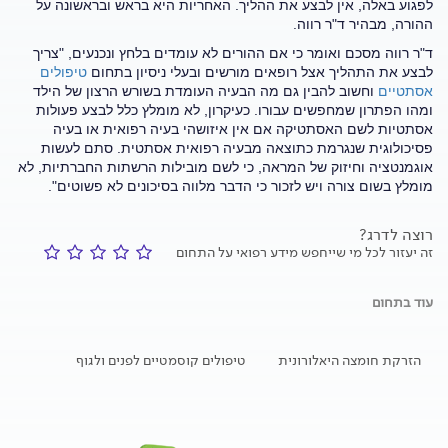
לפגוע באלה, אין לבצע את ההליך. האחריות היא בראש ובראשונה על
ההורה, מבהיר ד"ר רווה.
ד"ר רווה מסכם ואומר כי אם ההורים לא עומדים בלחץ ונכנעים, "צריך
לבצע את התהליך אצל רופאים מורשים ובעלי ניסיון בתחום
טיפולים
אסתטיים
וחשוב להבין גם מה הבעיה העומדת בשורש הרצון של הילד
ומהו הפתרון שמחפשים עבורו. כעיקרון, לא מומלץ כלל לבצע פעולות
אסתטיות לשם האסתטיקה אם אין איזושהי בעיה רפואית או בעיה
פסיכולוגית שנגרמת כתוצאה מבעיה רפואית אסתטית. סתם לעשות
אוגמנטציה וחיזוק של המראה, כי לשם מובילות הרשתות החברתיות, לא
מומלץ בשום צורה ויש לזכור כי הדבר
מלווה בסיכונים לא פשוטים".
רוצה לדרג?
זה יעזור לכל מי שייחפש מידע רפואי על התחום
עוד בתחום
הזרקת חומצה היאלורונית
טיפולים קוסמטיים לפנים ולגוף