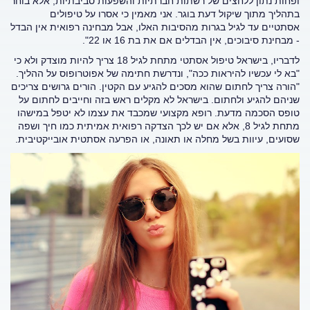
ופחות נתון ללחצים של רשתות חברתיות והשפעות סביבתיות, אלא בוחר
בתהליך מתוך שיקול דעת בוגר. אני מאמין כי אסרו על טיפולים
אסתטיים עד לגיל בגרות מהסיבות האלו, אבל מבחינה רפואית אין הבדל
- מבחינת סיבוכים, אין הבדלים אם את בת 16 או 22".
לדבריו, בישראל טיפול אסתטי מתחת לגיל 18 צריך להיות מוצדק ולא כי
"בא לי עכשיו להיראות ככה", ונדרשת חתימה של אפוטרופוס על ההליך.
"הורה צריך לחתום שהוא מסכים להגיע עם הקטין. הורים גרושים צריכים
שניהם להגיע ולחתום. בישראל לא מקלים ראש בזה וחייבים לחתום על
טופס הסכמה מדעת. רופא מקצועי שמכבד את עצמו לא יטפל במישהו
מתחת לגיל 8, אלא אם יש לכך הצדקה רפואית אמיתית כמו חיך ושפה
שסועים, עיוות בשל מחלה או תאונה, או הפרעה אסתטית אובייקטיבית.