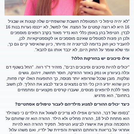
"לא יהיה טיפול כי המטופלת חושבת שהשפתיים שלה קטנות או שבגיל
16 היא לא רוצה קמטים על המצח. אלי למשל, לא ייכנסו נערות בנות 16
לבדן. הטיפול בהן באופן כללי הוא נדיר מאוד בקרב רופאים מוסמכים
ולכן הן פונות למטפלים שאינם מוסמכים או לקוסמטיקאיות. לכן,
להעביר כאן חוק בדומה לבריטניה זה מיותר, כיוון שהאיסור קיים גם כך,
ומי שלא שומר על החוק היום, לא יכבד אותו גם להבא".
אילו סיכונים יש בהזרקות הללו?
"יכולים להיות סיכונים וסיבוכים רבים", מזהיר ד"ר רווה. "החל בשטף דם
וכלה בעיוורון או נמק באזור ההזרקה, חוסר תחושה, זיהום, גושים
וצלקות. מובן שככל שהרופא יותר מנוסה, כך התופעות האלו יקרו פחות,
כיוון שהוא יודע היכן כלי הדם נמצאים וכיצד לבצע את ההליך. לכן חשוב
מאד ללכת לרופאים מנוסים, שעברו קורסים מקצועיים ומתמחים
בתחום", הוא מדגיש.
כיצד יכולים ההורים למנוע מילדיהם לעבור טיפולים אסתטיים?
"בסופו של דבר, ההורים אפילו לא צריכים לשאול את הילדים כי כשהילד
הוא מתחת לגיל 18, ההורה מחליט ולא הילד. ההורה הוא זה שחותם על
ההסכמה ונותן את אישורו לביצוע הטיפול. תפקיד ההורה הוא להיות
אחראי על בריאות ורווחתם הרגשית והפיזית של ילדיו, ואם משהו עלול