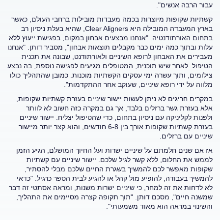
עבור הרבה אנשים".
קשתיות שקופות מיוצרות בכמה מעבדות מובילות ברחבי העולם, כאשר
בארץ המעבדה המובילה היא Clear Aligners, שהיא בעלת ניסיון רב
בתחום האורתודנטיה. "אנחנו מבצעים אבחון במקום, בפגישת ייעוץ ללא
עלות ובתוך כמה ימים כבר מקבלים תוצאות אבחון", מסביר דותן. "אנחנו
מעבירים את האבחון לרופא השיניים ולאורתודנט, שבונה את תכנית
הטיפול. לאחר שיש תוכנית, המטופלים מגיעים לפגישה נוספת, בה נבצע
צילומים, ותוך עשרה ימי עסקים הקשתיות מוכנות. כמובן שהתהליך כולו
מלווה על ידי רופא שיניים, שעוקב אחר ההתקדמות".
במקרים חריגים לא ניתן לעשות יישור שיניים בעזרת קשתיות שקופות,
אלא בעזרת גשר ברזלים בלבד, אך גם במקרה כזה חשוב לא לוותר
ולפנות לקליניקה עם ניסיון בתחום, כדי שהטיפול יצליח. יישור שיניים
בעזרת קשתיות שקופות אורך בין 6-8 חודשים, והוא קצר יותר מיישור
שיניים עם ברזלים.
אז אם שנים חלמתם על שיניים ישרות ועל החיוך המושלם, הגיע הזמן
לממש את החלום, ללא קשר לגיל שלכם. יישור שיניים עם קשתיות
שקופות מאפשר לכם להמשיך בשגרת החיים שלכם מבלי להסתיר,
להמשיך בעבודה, להופיע מול קהל או להגיע לבית הספר כרגיל. "כדאי
לא לדחות את זה למחר, כי שיניים ישרות משנות, ומראה אסתטי זה דבר
שמשנה חיים", מסכם דותן. "תוך תקופה קצרה מסיימים את התהליך,
והשינוי במראה הוא מאוד משמעותי".