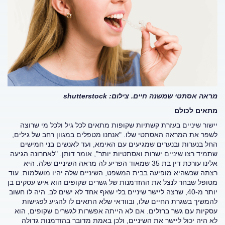
מראה אסתטי שמשנה חיים. צילום: shutterstock
מתאים לכולם
יישור שיניים בעזרת קשתיות שקופות מתאים לכל גיל ולכל מי שרוצה
לשפר את המראה האסתטי שלו. "אנחנו מטפלים במגוון רחב של גילים,
החל בנערות ובנערים שמגיעים עם האימא, ועד לאנשים בני חמישים
שתמיד רצו שיניים ישרות ואסתטיות יותר", אומר דותן. "לאחרונה הגיעה
אלינו עורכת דין בת 35 שמאוד הפריע לה מראה השיניים שלה. היא
רצתה שכשהיא מופיעה בבית המשפט, השיניים שלה יהיו מושלמות. עוד
מטופל שבחר לנצל את ההזדמנות של גשרים שקופים הוא איש עסקים בן
יותר מ-40, שרצה ליישר שיניים בלי שאף אחד לא ישים לב. היה לו חשוב
להמשיך בשגרת החיים שלו, ובוודאי שלא התאים לו להגיע לפגישות
עסקיות עם גשר ברזלים. אם לא הייתה אפשרות לגשרים שקופים, הוא
לא היה יכול ליישר את השיניים, ולכן באמת מדובר בהזדמנות גדולה