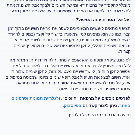
מומלץ להקפיד על צחצוח דו-יומי של השיניים ולבקר אצל השיננית אחת
לחצי שנה, כדי לנקות את האבנית שמצטברת על השיניים באופן טבעי.
על אלו מטרות עונה הטיפול?
הציפוי מתאים לאנשים המעוניינים לשפר את מראה השיניים בתוך זמן
קצר. כמו כן, הוא מתאים למי שמעוניין ביישור קל וקצר (במקום להיעזר
בגשר למשל), לצמצם רווחים, לתקן שיניים שבורות, לשפר את צבע
ומראה השיניים הכללי, לתקן פרופורציות של שיניים ולהאריך שיניים
קצרות.
לסיכום, ציפוי קומפוזיט הוא אופציה נוחה, זולה וידידותית, המתאימה
לכל מי שמעוניין לשפר את מראה השיניים שלו. כבר לאחר טיפול אחד
אפשר לתקן רווחים, ליישר שיניים מעט עקומות, לתקן שיניים שבורות
ועוד. חשוב לבצע את הטיפול אצל רופא שיניים מיומן שמנוסה בטיפולים
אלה, על מנת להשיג את התוצאות הטובות ביותר וליהנות ממראה
אסתטי משופר ומשיניים וחניכיים בריאות.
לפרטים נוספים על מרפאת "חיוכים",
ולגלריית תמונות וסרטונים
באתר
. ניתן ליצור קשר גם
בפייסבוק.
סייעה בהכנת הכתבה: מיכל הלפרין