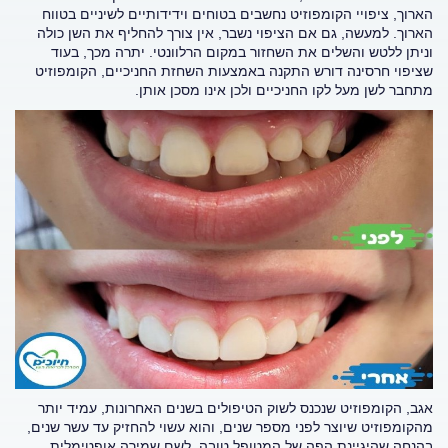
הארוך, ציפויי הקומפוזיט נחשבים בטוחים וידידותיים לשיניים בטווח
הארוך. למעשה, גם אם הציפוי נשבר, אין צורך להחליף את השן כולה
וניתן ללטש והשלים את השחזור במקום הרלוונטי. יתרה מכך, בעוד
שציפוי חרסינה דורש התקנה באמצעות השחזת החניכיים, הקומפוזיט
מתחבר לשן מעל לקו החניכיים ולכן אינו מסכן אותן.
אגב, הקומפוזיט שנכנס לשוק הטיפולים בשנים האחרונות, עמיד יותר
מהקומפוזיט שיוצר לפני מספר שנים, והוא עשוי להחזיק עד עשר שנים,
בהנחה שהיגיינת הפה של המטופל טובה. לשם שמירה אופטימלית,