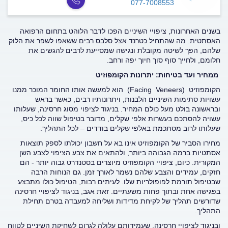
077-7008553
בשנים האחרונות, ציפויי השיניים הפכו לדבר הלוהט בתחום הרפואה
האסתטית. מה שהתחיל כטרנד אצל סלבס רבים ששאפו לשפר את הלוק
שלהם, הפך לשיטה מקובלת ונגישה שמסייעת לרבים להגשים את
חלומם, ולחייך סוף סוך חיוך יפה ורחב.
ממחיר ועד בטיחות: יתרונות הקומפוזיט
הקומפוזיט (Facing Veneers) הוא למעשה אותו החומר המוכר ממנו
עשויות סתימות השיניים הלבנות, ויתרונותיו רבים, כאשר בראש
ובראשונה בולט מעל כולם המחיר. בניגוד לציפוי מסוג חרסינה, שעלותו
עשויה להסתכם בעשרות אלפי שקלים, מדובר בטיפול שווה לכל כיס,
שעלותו לרוב מסתכמת באלפי שקלים בודדים – לכל התהליך.
מחירו הסביר של הקומפוזיט אינו בא על חשבון יכולתו לספק תוצאות
אסתטיות ברמה הגבוהה ביותר, ולהתאים את צבע הציפוי לצבע השן
המקורית. כיום, ציפויי הקומפוזיט מיוצרים בסטנדרט גבוה יותר - הם
חזקים, עמידים והצבע שלהם נשמר לאורך זמן. גם הנוחות הרבה
שבטיפול תורמת לפופולריות שלו. לעיתים רבות, הטיפול כולו מתבצע
בפגישה אחת ובתוך פחות משעתיים. זאת אגב, בניגוד לציפויי חרסינה
שדורשים תהליך של לקיחת מדידות ושליחה למעבדה בטרם תחילת
התהליך.
ובניגוד לציפויי חרסינה, שעמידותם עלולה לגרום לשחיקת השיניים לטווח