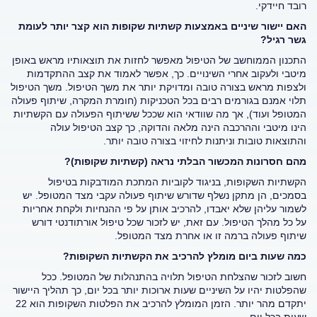
רובד חיידקי.
האם יישור שיניים באמצעות קשתיות שקופות הוא קצר יותר לעומת
גשר רגיל?
התכנון הממוחשב של הטיפול מאפשר לחזות את תוצאותיו מראש באופן
מיטבי ולעקוב אחרי השינויים. כך, אפשר לאמוד את קצב ההתקדמות
ולצפות מראש בצורה טובה ומדויקת יותר את משך הטיפול. משך הטיפול
תלוי אמנם בגורמים רבים בכל הטכניקות (חומרת המקרה, שיתוף פעולה
המטופל ועוד), אך מה שוודאי הוא שככל ששיתוף הפעולה עם הקשתיות
הינו מיטבי וההרכבה הינה מלאה והדוקה, כך קצב הטיפול עולה
והתוצאות טובות וניתנות לחיזוי בצורה טובה יותר.
מהם חסרונות המכשור הבלתי נראה (קשתיות שקופות)?
הקשתיות השקופות, בניגוד לקוביות המתכת המודבקות בטיפול
בסמכים, הן מתקן נשלף שדורש שיתוף פעולה עקבי מצד המטופל. יש
לשמור עליהן שלא יאבדו, להרכיב אותן על פי ההנחיות ולקחת אחריות
על כל מהלך הטיפול. עם זאת, יש לזכור שכל טיפול אורתודנטי דורש
שיתוף פעולה ברמה זו או אחרת מצד המטופל.
כמה שעות ביום מומלץ להרכיב את הקשתיות השקופות?
חשוב לזכור שהצלחת הטיפול תלויה בהתנהלות של המטופל. ככל
שהפלטות יהיו על השיניים שעות ארוכות יותר בכל יום, כך תהליך היישור
יתקדם מהר יותר. הזמן המומלץ להרכיב את הפלטות השקופות הוא 22
שעות בכל יום.