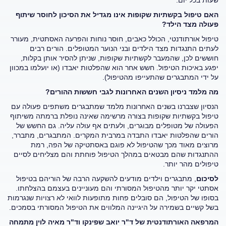
האם טיפול בקשתיות שקופות אינו מגדיל את הסיכון לחוסר שיתוף
פעולה מצד הילד?
טיפול אורתודנטי, הכולל כאבים, חוסר נוחות והפרעה האסתטית, מעורר
לעתים התנגדות מצד הילדים ובני הנוער המטופלים. הורים רבים
חוששים לכן, שהמעבר לקשתיות שקופות, שניתן להסיר אותן בקלות,
יפגע באיכות הטיפול. חשש אחר הוא שהפלטות יאבדו (או יועלמו במכוון
על ידי המתבגרים שהתעייפו מהטיפול).
מה מלמד ניסיון השנים האחרונות לגבי חששות ההורים?
הנסיון שצברנו בשנים האחרונות מלמד שמתבגרים משתפים פעולה עם
טיפול בקשתיות שקופות בצורה מרשימה שאינה נופלת ברמתה משיתוף
הפעולה של מטופלים מבוגרים, ולעתים אף עולה עליה. גם החשש של
הורים שהפלטות יאבדו התבדה במרבית המקרים. המתבגרים, מתברר,
מרוצים מאוד מכך שהטיפול לא פוגם באסתטיקה של הפה, רמת
ההתנגדות שהם מבטאים במהלך הטיפול פוחתת והם מצליחים לסיים
טיפולים מהר יותר.
לסיכום
, מתבגרים וילדים מודעים להשקעה הרבה של הוריהם בטיפול
אסתטי יקר יותר מהטיפול המסורתי והם מעוניינים בעצמם בהצלחתו.
בסופו של הטיפול, הם סובלים פחות מתופעות לוואי לא רצויות שנגרמות
בשל קשיים בשמירה על היגיינה המלווים את הטיפול המסורתי בסמכים.
המרפאה האורתודנטית של ד"ר יואב שפינקו וד"ר מאיה לוין מתמחה