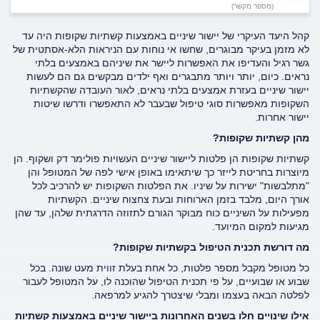
(מספר מקשר)
קהל היעד העיקרי של יישור שיניים באמצעות קשתיות שקופות היה עד
לא מזמן בעיקר מבוגרים, שחשו אי נוחות עם הניראות הלא-אסתטית של
גשר רגיל והעדיפו את האפשרות ליישר את שיניהם באמצעים בלתי
נראים. כיום, יותר ויותר מתבגרים ואף ילדים מבקשים גם הם לעשות
יישור שיניים בעזרת אמצעים בלתי נראים, לאור העובדה שהקשתיות
השקופות מאפשרות סוגי טיפול שבעבר לא התאפשרו ודרשו שיטות
יישור אחרות.
מהן קשתיות שקופות?
קשתיות שקופות הן פלטות ליישור שיניים העשויות פולימר דק ושקוף. הן
מיוצרות בחריטת לייזר כך שיתאימו באופן אישי לפה של המטופל והן
"מתלבשות" ישירות על שיניו. את הפלטות השקופות יש להרכיב לכל
אורך היום, מלבד בזמן הארוחות ובעת צחצוח שיניים. הקשתיות
מפעילות על השיניים כוח מבוקר הגורם לתזוזה הדרגתית שלהן, עד שהן
מגיעות למקום המיועד.
מה דורשת תכנית הטיפול בקשתיות שקופות?
כל מטופל מקבל מספר פלטות, כל אחת בעלת זווית מעט שונה. בכל
שבוע או שבועיים, על פי תכנית הטיפול שהוכנה לו, על המטופל לעבור
לפלטה הבאה בעצמו ומבלי שיצטרך להגיע למרפאה.
אילו שינויים חלו בשנים האחרונות ביישור שיניים באמצעות קשתיות