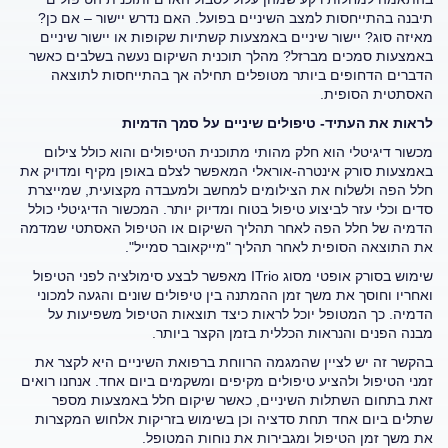
תיבנה בהתייחסות למצב השיניים בפועל. האם נדרש יישור – אם כן?
מאיזה סוג? יישור שיניים באמצעות קשתיות שקופות או יישור שיניים
באמצעות סמכים מברזל? מהלך תוכנית השיקום נעשה בשלבים כאשר
הדברים הדחופים ביותר מטופלים תחילה אך בהתייחסות לתוצאה
האסתטית הסופית.
לראות את העתיד- טיפולים שיניים על סמך הדמיות
מכשור דיגיטלי הוא חלק מהותי מתוכנית הטיפולים והוא כולל צילום
באמצעות סורק אינטרה-אוראלי המאפשר לצלם באופן מקיף ומדויק את
חלל הפה ולשלוח את הצילומים למחשב ולמעבדה מקצועית, שמייצרת
סדים וכלי עזר לביצוע טיפול בטוח ומדיוק יותר. המכשור הדיגיטלי כולל
הדמיה של חלל הפה לאחר תהליך השיקום או הטיפול האסתטי שמדמה
את התוצאה הסופית לאחר תהליך "מייקאובר סמייל".
שימוש בסורק אופטי מסוג ITrio מאפשר לבצע סימולציה לפני הטיפול
ואחריו וחוסך את משך זמן ההמתנה בין טיפולים שונים והגעה למכוני
הדמיה. כך המטופל יוכל לראות כיצד תוצאות הטיפול משפיעות על
מבנה הפנים והנראות הכללית בזמן הקצר ביותר.
בהקשר זה יש לציין שהמגמה הרווחת ברפואת השיניים היא לקצר את
זמני הטיפול ולהציע טיפולים מקיפים ומשקמים ביום אחד. אנחנו רואים
זאת בתחום השתלות השיניים, כאשר שיקום חלל באמצעות מספר
שתלים ביום אחד תחת סדציה וכן בשימוש בזריקות אלחוש המקצרות
את משך זמן הטיפול ומגבירות את נוחות המטופל.