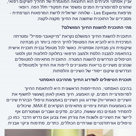
עניין אסתטי ולעיתים הוא התוצאה המוגמרת של תהליך לשיקום רפואי,
שתורם לפרופורציית הפנים ומשפר את תפקודי חלל הפה. רופאי
מרפאת Les Experts - שלוחה ישראלית לרשת המרפאות הצרפתית -
מסבירים על התוכנית שתשנה את החיוך מקצה-לקצה.
מהי התוכנית להשגת החיוך המושלם?
התוכנית להשגת החיוך המושלם נקראת "מייקאובר-סמייל" ומטרתה
המרכזית היא להביא את המטופל לחיוך היפה ביותר הן מבחינה
שיקומית והן מבחינה אסתטית. כאשר לכל מטופל נבנית תוכנית אישית
בהתאמה למבנה הלסת ולמצב הרפואי בחלוקה לחלונות זמן ולסוגי
הטיפולים הנדרשים להשגת המטרה. התוכנית מתאימה למטופלים
שנהנים משיניים בריאות ומעוניינים לייפות את החיוך ולמטופלים
הנדרשים שיקום ייסודי של השיניים והלסתות.
תוכנית הטיפולים לשדרוג החיוך מההיבט האסתטי
בהיבט האסתטי, ההתייחסות הראשונית היא להתאמת החיוך
לפרופורציית הפנים, קו האמצע, חיוך מאוזן לאוזן (שעשוי לחשוף את
השיניים האחוריות) שדרוג גוון השיניים באמצעות טיפולי הבהרת שיניים
או באמצעות הנחת ציפויים מתאימים הנקראים MAX-E, שיכולים
להסתיר פגמים כמו עששת, כתבים, סדקים ושברים ושמטרתם אף
ליישר את השיניים ולשנות את צורתן ואת צבען אם נדרש הדבר. כמו כן,
טיפולים אורתודנטיים שגרתיים הכוללים, כתרים, סתימות וניקוי אבנית.