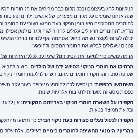
הניקיונות לחג בעיצומם ובכל מקום כבר מריחים את הניחוחות המיו
שנה אנחנו שומעים על מקרים מצערים של אנשים, ילדים ופעוטות שנפ
לחומרים המסוכנים היא בזמן הניקוי בעת המגע העורי עם החומר ומ
מד"א. "החומרים הרעילים עלולים לחדור לגוף ולגרום לנזק אפילו י
יכולה לגרום לקוצר נשימה בחולי אסתמה ואף לכוויות בדרכי הנשימ
קטנים שעלולים לבלוע את החומר המסוכן ולהיפגע".
אז מה עושים כדי למזער את הסיכונים? שימו לב לכללי הזהירות של 
הרחיקו את חומרי הניקוי מהישג ידם של הילדים:
חשוב להביא בח
שטיפה טובה והרחקת החומרים מהם. השתדלו לקנות חומרי ניקוי ב
השתמשו בכפפות:
הן יסייעו לכם להימנע מגירויים בעור עקב חשיפ
כפפות מסוג זה מועדות לתגובות אלרגיות שונות.
הקפידו על השארת חומרי הניקוי באריזתם המקורית:
אין להעביר
ובליעת המוצר בטעות.
הקפידו לנעול נעלים סגורות בעת ניקוי הבית:
כך תמנעו מהחלקה ו
בהריון? הימנעי מחשיפה לחומרים כימיים
רעילים:
אלה עלולים 