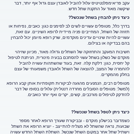
עקב פריאימפלנטיטיס עלול להוביל לאובדן עצם גדול אף יותר, דבר
שיקשה מאוד על התקנת שתל חדש.
כיצד ניתן להבחין בשתל שנכשל?
בדרך כלל, מטופלים עשויים לשים לב לסימנים כגון: כאבים, נפיחות או
תזוזה של השתל, המחייבים פניה מיידית לרופא השיניים. עם זאת,
עשויים להיות שינויים עדינים מוקדמים, שרק רופא מיומן יכול להבחין
בהם בבדיקה או בצילום.
חשיבות המעקב והתחזוקה של השתלים גדולה מאוד, מכיוון שזיהוי
מוקדם של כשלון בשתל עשוי להסתכם בבעיה מינורית, הניתנת לטיפול
קל יחסית, כגון: דלקת קלה. זאת, בעוד שהשתהות עשויה להוביל
להחמרה של המצב, להוצאה של השתל ולאובדן משמעותי של עצם
בחלק מהמקרים.
מטופלים רבים, הנמנעים מהגעה לביקורות תקופתיות אותן קבע הרופא
(למשל: מטופלים הסובלים מחרדה דנטלית) עלולים בסופו של דבר
להזדקק לטיפולים מורכבים, קשים, יקרים ואף יותר כואבים.
כיצד ניתן לטפל בשתל שנכשל?
כשמדובר בכישלון מוקדם - ובביקורת שעורך הרופא לאחר מספר
שבועות, נראה שהשתל לא מצליח להתייצב - יוציא הרופא את השתל
וישתיל שתל אחר במקום השתל שנכשל. השתלת השתל החדש עשויה