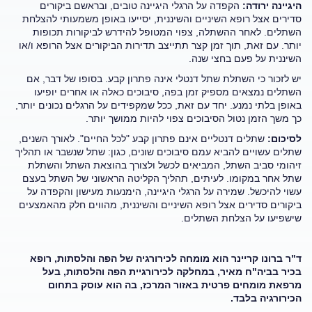
היגיינה ירודה:
הקפדה על הרגלי היגיינה טובים, ובראשם ביקורים
סדירים אצל רופא השיניים והשיננית, יסייעו באופן משמעותי להצלחת
השתלים. לאחר ההשתלה, צפוי המטופל להידרש לביקורות תכופות
יותר. עם זאת, תוך זמן קצר תתייצב תדירות הביקורים אצל הרופא ו/או
השיננית על פעם בחצי שנה.
יש לזכור כי השתלת שתל דנטלי אינה פתרון קבע. בסופו של דבר, אם
השתלים נמצאים מספיק זמן בפה, סיבוכים כאלה או אחרים יופיעו
באופן בלתי נמנע. יחד עם זאת, ככל שמקפידים על הרגלים נכונים יותר,
כך משך הזמן נטול הסיבוכים צפוי להיות ממושך יותר.
לסיכום:
שתלים דנטליים אינם פתרון קבע "לכל החיים". לאורך השנים,
שתלים עשויים להביא עמם סיבוכים שונים, כגון: שתל שנשבר או תהליך
זיהומי סביב השתל, המביאים לכשל ולצורך בהוצאת השתל והשתלת
שתל אחר במקומו. לעיתים, תהליך הקליטה הראשוני של השתל בעצם
עשוי להיכשל. שמירה על הרגלי היגיינה, הימנעות מעישון והקפדה על
ביקורים סדירים אצל רופא השיניים והשיננית, מהווים חלק מהאמצעים
שישפיעו על הצלחת השתלים.
ד"ר ברונו קריינר הוא מומחה לכירורגיה של הפה והלסתות, רופא
בכיר בביה"ח מאיר, במחלקה לכירורגיית הפה והלסתות, בעל
מרפאת מומחים פרטית באזור המרכז, בה הוא עוסק בתחום
הכירורגיה בלבד.