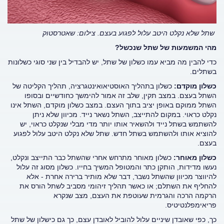
שתל שלא נקלט היטב עלול לפגוע בעצם. צילום: שאטרסטוק
מהי המשמעות של שתל שנכשל?
כדי להבין מה מביא עמו כשלון של שתל, יש להבדיל בין שני סוגי כשלונות
בשתלים.
כשלון מוקדם:
כשלון בתהליך האוסטיאואינטגרציה, תהליך הקליטה של
השתל בעצם. במצב תקין, שלב זה אמור להימשך כחודשיים ובסופו
השתל ממוקם באופן יציב בתוך העצם. במצב כשלון מוקדם, השתל אינו
נקלט כראוי. במקום להתייצב, השתל נשאר נייד. מכיוון שלא ניתן
להשתמש בשתל נייד ולהשאיר אותו יותר מדי מבלי שנקלט כראוי, יש
להוציא אותו ולהשתמש בשתל חדש. שתל שלא נקלט היטב עלול לפגוע
בעצם.
כשלון מאוחר:
כשלון מאוחר מתרחש אחרי שהשתל כבר התייצב ונקלט,
נעשו מדידות, הותקן כתר והמטופל המשיך בחייו. כשלון מסוג זה עלול
להיווצר מכיוון שהשתל נשבר, דבר שלא מותיר ברירה אחרת - אלא
להחליף את השתלם; או כאשר תהליך זיהומי מסביב לשתל הורס את
הרקמה הרכה והגרמית שעוטפת את העצם, מצב שנקרא
פריאימפלנטיטיס.
כך, כפי שאובדן שיניים עלול להוביל לאובדן עצם, כך גם כישלון של שתל