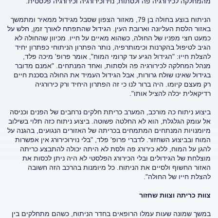
מהמחלקה לכירורגיה פה ולסתות, נוירוכירורגיה וכירורגיה פלסטית.
הניתוח בוצע בחולה בן 79, מאזור הצפון שסבל מגידול ממאיר ומתמשך
באזור הלסת העליונה וארובת העין. הגידול שהתפתח לאורך זמן, חלש על
כמעט חצי מפניו של החולה, כשהוא מאיים על חייו. מכיוון שהחולה לא
הגיב לטיפול בהקרנות וכימותרפיה, נותר הפתרון הניתוחי כפתרון יחיד
להצלת חייו: "הגידול הגיע עד קרומי המוח", אומר פרופ' מיכה פלד,
מנהל המחלקה לכירורגיה פה ולסתות, ואחד המנתחים. "אמנם מדובר
בגידול שאינו שולח גרורות, אבל הגידול העמיד את החולה בסכנת חיים
רק מעצם קיומו. היה ברור לנו כי זה הפתרון היחיד ורק כירורגיה
רדיקאלית יכלה להציל אותו".
ביצוע ניתוח כה מורכב, המערב כריתת חלקים נרחבים של הפנים וכניסה
אל עומק הגלגלת, הוא לא החלטה פשוטה. ביצוע ניתוח כזה תלוי בשילוב
מיומנויות המנתחים המתמחים בכריתה של האזורים הנגועים, בהגנה על
המוח ובביצוע השחזור. לדברי פרופ' פלד, "בלי נוירוכירורג אין אפשרות
להגן על המוח, ללא כירורג פה ולסת לא היתה יכולה להתבצע כריתה
מוצלחת של הגידולים ובלי הכירורג הפלסטי לא היה ניתן לכסות את
האזור החשוף ולסיים את הניתוח. כל מיומנות בהרכב הזה חשובה
להצלת חייו של החולה".
צוות כריתה וצוות שחזור
במשך שמונה שעות עמלו הרופאים בחדר הניתוח, כשהם מתחלקים בין