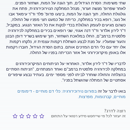
שתי משימות: הסרת הגידולים, תוך הגנה על המוח, ושחזור הפנים.
לאחר שפרופ' מנשה זערור, מנהל המחלקה הנוירוכירורגית, פתח את
גולגולת החולה, תוך הגנה על המוח, ביצעו פרופ' פלד וד"ר עימאד אבו
אל נעג', רופא בכיר במחלקה, כריתה של כמעט חצי מפניו של החולה,
כשהם מגיעים לעומק הגלגלת בכדי לנקות את כל האזור הנגוע. במקביל,
ד"ר לירון אלדור וד"ר דנה אגוזי, שני רופאים בכירים במחלקה לכירורגיה
פלסטית ברמב"ם, החלו במלאכת השחזור, תוך שימוש בשריר דופן הבטן
והעור שמעליו. על מנת לבצע השתלת רקמות עצמית זו, נלקחו רקמות
אלו יחד עם כלי הדם המזינים אותם. בתום הסרת הגידול, חוברו רקמות
אלו באופן מיקרוכירורגי אל אזור הכריתה בפניו של החולה.
לדבריו של ד"ר לירון אלדור, האחראי על הניתוחים המיקרוכירורגים
במחלקה לכירורגיה פלסטית ברמב"ם ואחד המנתחים, "הניתוח הסתיים
בהצלחה והחולה שוחרר לביתו לפני מספר ימים. בעתיד נבצע שיפורים
אסתטיים של המתלה שהושתל בפניו".
בואו לדבר על זה
בפורום נוירוכירורגיה: כלי דם מוחיים - דימומים
מוחיים, קברנומות, מפרצות.
רוצה לדרג?
זה יעזור לכל מי שייחפש מידע רפואי על התחום