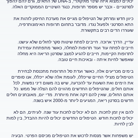
יכולים למצוא איזה שינוי מולקולרי, ב-DNA של התאים, גרם להם להפוך
לסרטניים - וכבר יש מספר תרופות, כנגד השינויים הממוקדים האלה.
כיוון חדש ומרתק של הטיפולים מגייס את מערכת החיסון לזהות את
התא הסרטני ולפעול נגדו. מדובר בתחום תרופות האימונותרפיה,
שעוררו הדים רבים בתקשורת.
עדיין, הדרך ארוכה. חייבים לפתח שיטות סקר לחולים שלא עישנו.
חייבים לפתח עוד ועוד תרופות למחלה, כאשר מתפתחת עמידות
לתרופות הקיימות, חייבים להגיע למצב שסרטן הריאה היא מחלה
שאפשר לחיות איתה - ובאיכות חיים טובה.
בימים מכריעים אלה, כאשר ועדת סל התרופות מתכנסת לבחירת
הטיפולים מצילי החיים שייכללו, לעומת אלה שלא ייכללו, אנו סופרים
את הימים ואת השעות עד להכרעה, שיש בה משום דיני נפשות, לכל
אותם חולים, שהטיפולים החדשים מהווים להם הצלה של ממש. כל
אותם החולים, שאין להם דקה אחת מיותרת. מדי יום, מאובחנים חולים
חדשים בסרטן ריאה, המגיעים ליותר מ-2000 איש בשנה.
להם אין זמן לחכות. הם לא יכולים לחכות עוד שנה. לעיתים, הם לא
יכולים לחכות חודש. הטיפולים החדשים יכולים להיות ההבדל, בין למות
לבין לחיות.
יש משפחות אשר מנסות לרכוש את הטיפולים מכיסם הפרטי. הבעיה