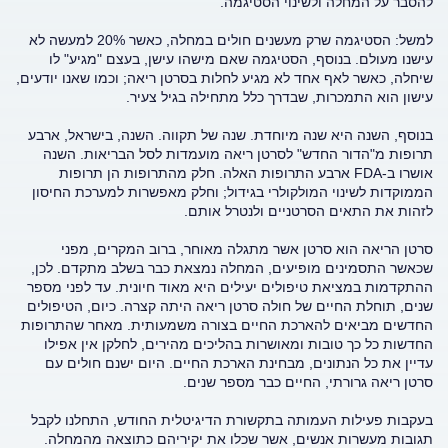
להסבר על המחלה ולשינוי הסטיגמה.
למשל: הסטיגמה שרק מעשנים חולים במחלה, כאשר 20% למעשה לא
עישנו מעולם. בנוסף, הסטיגמה שאם מישהו עישן, בעצם "מגיע" לו
שיחלה, כאשר לאף אחד לא מגיע לחלות בסרטן ריאה; וכמו שאנו יודעים,
עישון הוא התמכרות, שבדרך כלל מתחילה בגיל צעיר.
בנוסף, השנה היא שנה מיוחדת. שנה של תקווה. השנה, בישראל, ארבע
תרופות מ"הדור החדש" לסרטן ריאה מועמדות לסל הבריאות. השנה
אושרו ב-FDA ארבע התרופות האלה. חלק מהתרופות הן תרופות
הממוקדות לשינוי המולקולרי בגידול; וחלק מאפשרות למערכת החיסון
לזהות את התאים הסרטניים ולנטרל אותם.
סרטן הריאה הוא סרטן אשר מתגלה מאוחר, ברוב המקרים, מפני
שכאשר התסמינים מופיעים, המחלה נמצאת כבר בשלב מתקדם. לכן,
ההתקדמות במציאת טיפולים יעילים היא מאוד חיונית. עד לפני מספר
שנים, תוחלת החיים של חולה סרטן ריאה היתה קצרה. כיום, הטיפולים
החדשים מביאים להארכת החיים בצורה משמעותית. מאחר שהתרופות
החדשות כל כך טובות ומאושרות בהליכים מהירים, לחלקן אין אפילו
עדיין את כל הנתונים, מבחינת הארכת החיים. היום ישנם חולים עם
סרטן ריאה גרורתי, החיים כבר מספר שנים.
בעקבות פעילות העמותה בתקשורת הדיגיטלית החודש, התחלנו לקבל
תגובות מעשרות אנשים, אשר שכלו את יקיריהם כתוצאה מהמחלה.