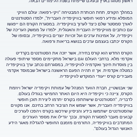
ראשון מסוגו בארץ ובעולם שייפתח בשנת הלימודים הבאה.
במהלך הקורס, תחת הכותרת המבטיחה "ויקי-רפואה: עולם הוויקי
המופלא ומידע רפואי חופשי בוויקיפדיה העברית", ילמדו הסטודנטים
לאורך סמסטר שלם כיצד לערוך בוויקיפדיה. במסגרת הקורס הם ייפגשו
עם כותבים מוויקיפדיה העברית והאנגלית, ילמדו על ממשק העריכה של
ויקיפדיה, על אמינות ערכים ועל זכויות יוצרים בוויקיפדיה, ובסופו של
הקורס יכתבו בעצמם ערכים בנושא בריאות ורפואה.
הקורס החדש הוא קורס בחירה, אשר יזכה את הסטודנטים בקרדיט
אקדמי מלא. ברחבי העולם וגם בישראל מתקיימים מספר שיתופי פעולה
בין מוסדות חינוך ואקדמיה לוויקיפדיה, במסגרתם נכתב ערך בוויקיפדיה
כמטלה אקדמית. אך זו תהיה הפעם הראשונה בישראל שבמוסד אקדמי
מעבירים קורס ייעודי המוקדש לוויקיפדיה.
שני אבנשטיין, חברת הוועד המנהל של עמותת ויקימדיה ישראל ויוזמת
הקורס, ציינה כי ויקיפדיה היא היום האתר החמישי בגודלו בעולם.
לדבריה, "הסטודנטים שישתתפו בקורס יתרמו ליצירת תוכן חופשי
בוויקיפדיה העברית, אשר ישמש את הציבור הרחב בחינם. אנו מקווים
שהסטודנטים ישתמשו בידע והניסיון שירכשו בקורס ויהפכו לעורכים
קבועים מעבר למסגרת הקורס, ובכך יגדילו את מספר העורכים
המתנדבים בוויקיפדיה, התורמים מזמנם החופשי להגדלת מאגר הידע
האנושי הגדול בעולם".