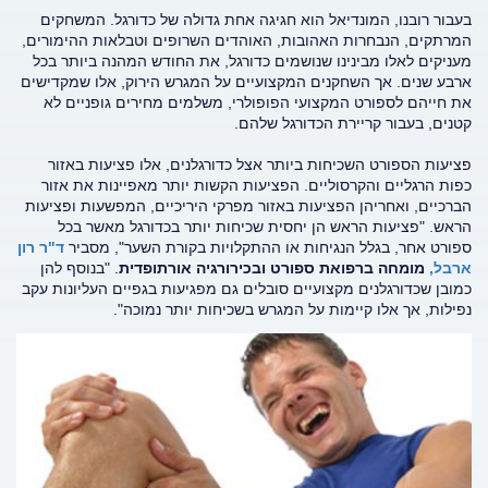
בעבור רובנו, המונדיאל הוא חגיגה אחת גדולה של כדורגל. המשחקים
המרתקים, הנבחרות האהובות, האוהדים השרופים וטבלאות ההימורים,
מעניקים לאלו מבינינו שנושמים כדורגל, את החודש המהנה ביותר בכל
ארבע שנים. אך השחקנים המקצועיים על המגרש הירוק, אלו שמקדישים
את חייהם לספורט המקצועי הפופולרי, משלמים מחירים גופניים לא
קטנים, בעבור קריירת הכדורגל שלהם.
פציעות הספורט השכיחות ביותר אצל כדורגלנים, אלו פציעות באזור
כפות הרגליים והקרסוליים. הפציעות הקשות יותר מאפיינות את אזור
הברכיים, ואחריהן הפציעות באזור מפרקי היריכיים, המפשעות ופציעות
הראש. "פציעות הראש הן יחסית שכיחות יותר בכדורגל מאשר בכל
ספורט אחר, בגלל הנגיחות או ההתקלויות בקורת השער", מסביר
ד"ר רון
ארבל,
מומחה ברפואת ספורט ובכירורגיה אורתופדית
. "בנוסף להן
כמובן שכדורגלנים מקצועיים סובלים גם מפגיעות בגפיים העליונות עקב
נפילות, אך אלו קיימות על המגרש בשכיחות יותר נמוכה".