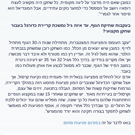
כמובן שאם היה מדובר על ליגה מקומית, כל שחקן היה מקשיב לעצת
רופאיו ויושב על הספסל כדי למזער נזקים עתידיים, אבל המונדיאל הוא
סיפור אחר לגמרי".
בעקבות שחיקת הגוף, עד איזה גיל נמשכת קריירת כדורגל בעבור
שחקן מקצועי?
"עקב העומס והפציעות המצטברות, מתחילת שנות ה-30 הגוף מתחיל
לזייף. כמובן שיש יוצאים מן הכלל, כמו השחקן רובן שמשחק בנבחרת
הולנד, שהוא מעל לגיל זה, ועדיין רץ כמו מטורף ולא איבד דבר מכושרו.
אך אלו מקרים בודדים. בדרך כלל מגיל 32 ועד 35 יש דעיכה ניכרת
במצב הפיזי של הגוף, שכבר לא מסוגל לבצע את אותן פעולות כמו
בעבר.
אדם יכול להחלים מפציעה בנאלית חד-פעמית כמו נקיעת קרסול, אך
אצל שחקני הכדורגל שצוברים המון פציעות מהסוג הזה במהלך הקריירה,
נגרמות שחיקות קשות של הסחוס, הגבלה בתנועה, זיזים של עצם,
וקרסוליים בעייתיות מאוד. יש שחקנים שאחרי 15 שנה במקצוע הגפיים
התחתונות שלהם נראות כל כך שונה, שזה מפליא שהם עוד יכולים ללכת
על הרגליים. כך שבדרך כלל אחרי תקופה זו, אוסף הפגיעות לא מאפשר
לשחקן לתפקד בצורה תקינה והוא יורד מהמגרש".
בואו לדבר על זה
בפורום פגיעות סחוס.