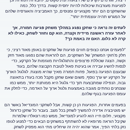
ריצות, וגורמים לקרעים של רצועות ומיניסקוסים, לחבורות חמורות וכן
לפגיעות מעורבות שיכולות להיות יחסית קשות. בדרך כלל, כמה
שהשחקנים הם יותר מקצועיים ומנוסים, כך האמביציה והאגרסיה שלהם
על המגרש תהיה עוצמתית יותר".
לעתים זה נראה כי שחקן נפגע במהלך משחק פגיעה חמורה, אך
לאחר עזרה ראשונה מיידית וקצרה, הוא קם וחוזר לשחק, כאילו לא
קרה לא כלום. האם זה באמת כך?
"לפעמים אנחנו כצופים חווים פגיעות של שחקנים באופן מאוד רציני, כי
חלק מ'חוקי המשחק' של השחקנים, הם להראות שהם נפגעו מאוד חזק
וקשה, הצגה שכוללת פרצופים והתגלגלויות מוגזמות על הקרקע, כדי
לנסות להשיג עבירה או בעיטת פאול לטובת הקבוצה שלהם, בעוד
שבעצם הפגיעה בפועל, פחות חמורה מאיך שהיא מוצגת. לגלגול הארוך
על הקרקע יש ערך נוסף, משום שאם שחקן מקבל מכה בעודו בתאוצה
גבוה, הנפילה שמתבצעת תוך כדי גלגול היא ממותנת יותר, ממש כמו
שצנחנים נוחתים מגובה באמצעות גלגול ארוך על האדמה, כדי לחלק את
עומס הפגיעה בגוף שלהם.
בפעמים אחרות, הפגיעות הן כן קשות, אבל לשחקני המונדיאל באשר הם
יש מוטיבציה אדירה להמשיך לשחק בכל מצב. בעבור כל שחקן כדורגל
מקצועי, חלום חייו הוא להגיע למונדיאל, ממש כמו רונאלדו שלמרות
שקיבל הוראה מרופאיו לא להשתתף במשחקים הבאים כדי למנוע לגופו
נזק בלתי הפיך, אמר שהוא יהיה זה שיחליט מתי הוא מפסיק לשחק.