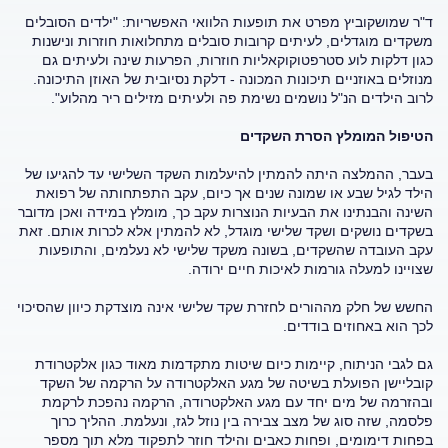
ד"ר שמושקוביץ מפרט את תופעות הלוואי האפשריות: "ילדים הסובלים
משקדים מוגדלים, לעיתים קרובות סובלים מתחלואות חוזרות ונישנות
כגון דלקות לוע סטרפטוקוקאליות חוזרות, הפרעות שינה ולעיתים גם
מנוזלים באוזניים תיכונות המכונה - דלקת נסיובית של האוזן התיכונה.
לרוב הילדים הנ"ל נושמים נשימת פה ולעיתים מזילים ריר מהלוע".
הטיפול המומלץ הסרת השקדים
בעבר, ההמלצה היתה להמתין להיעלמות השקד השלישי עד להגיעו של
הילד לגיל שבע או שמונה שנים אך כיום, עקב התפתחותה של רפואת
השינה והבנתינו את הבעיות הנוצרות עקב כך, מומלץ במידה ואכן מדובר
בשקדים נושקים ושקד שלישי מוגדל, לא להמתין אלא לכרות אותם. זאת
עקב העובדה שהשקדים, בשונה משקד שלישי לא נעלמים, והתופעות
שצויינו למעלה גורמות לאיכות חיים ירודה.
החשש של חלק מההורים לחזרת שקד שלישי אינה מוצדקת כיוון שהסיכוי
לכך הוא באחוזים בודדים.
גם לגבי הניתוח, קיימות כיום שיטות מתקדמות מאוד כגון אלקטרודת
קובליישן הפועלת בשיטה של מגע האלקטרודה על הרקמה של השקד
ובהזרמה של מים יחד עם מגע האלקטרודה, הרקמה נהפכת לרקמת
פלסמה, שזה סוג של מצב צבירה בין נוזל לגז, ונעלמת. ההליך כרוך
בפחות דימומים, ופחות כאבים והילד חוזר לתפקוד מלא תוך מספר