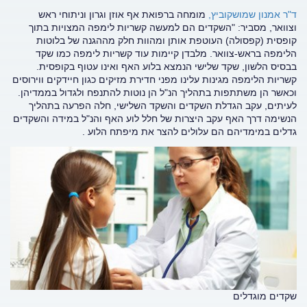
ד"ר אמנון שמושקוביץ,
מומחה ברפואת אף אוזן וגרון וניתוחי ראש
וצוואר, מסביר: "השקדים הם למעשה קשריות לימפה המצויות בתוך
קופסית (קפסולה) העוטפת אותן ומהוות חלק מההגנה של בלוטות
הלימפה בראש-צוואר. מלבדן קיימות עוד קשריות לימפה כמו שקד
בבסיס הלשון, שקד שלישי הנמצא בלוע האף ואינו עטוף בקופסית.
קשריות הלימפה מגינות עלינו מפני חדירת מזיקים כגון חיידקים ווירוסים
וכאשר הן משתתפות בתהליך הנ"ל הן נוטות להתנפח ולגדול בממדיהן.
לעיתים, עקב הגדלת השקדים והשקד השלישי, חלה הפרעה בתהליך
הנשימה דרך האף עקב היצרות של חלל לוע האף והנ"ל במידה והשקדים
גדלים במימדיהם הם עלולים להצר את מיפתח הלוע .
שקדים מוגדלים