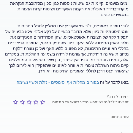
ימים מועטים. קיימות גם שיטות נוספות כגון סכין מסתובבת הנקראת
מיקרודברידר האוכלת את רקמת השקדיים ושיטות קרות הנעזרות
במכשירים כהים.
לגבי נוזלים באוזניים, ד"ר שמושקוביץ אינו ממליץ לטפל בתרופות
אנטיהיסטמיניות כיוון שלא מדובר בבעייה על רקע אלרגי אלא בבעייה של
תפקוד לקוי של חצוצרות אאוסטאכיוס, שהן הפרוזדורים המנקזים את
חללי האוזן התיכונה ללוע האף. כיוון שהתפקוד לקוי, הנוזלים הניצברים
בחללי האוזניים התיכונות, לא מפונים ללוע האף ועל כן נוצרת דלקת
נסיובית שאינה חיידקית, אך גורמת לירידה בשמיעה ההולכתית. במקרים
אלה, במידה ובתוך זמן סביר אין שיפור, בין שאר הטיפולים המומלצים
קיים ניתוח השתלת צינוריות איוורור לאוזניים שתפקידן הוא לגרום לכך
שהאוויר יכנס דרכן לחללי האוזניים התיכונות ויאווררן.
בואו לדבר על זה
בפורום מחלות אף וסינוסים - נזלת וקשיי נשימה
.
רוצה לדרג?
זה יעזור לכל מי שייחפש מידע רפואי על התחום
עוד בתחום