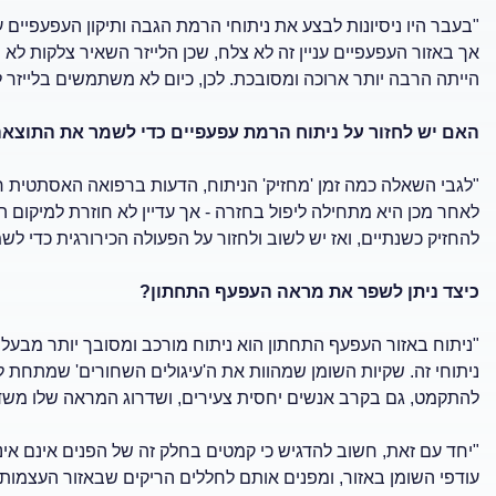
"בעבר היו ניסיונות לבצע את ניתוחי הרמת הגבה ותיקון העפעפיים ע
אך באזור העפעפיים עניין זה לא צלח, שכן הלייזר השאיר צלקות לא
הייתה הרבה יותר ארוכה ומסובכת. לכן, כיום לא משתמשים בלייזר 
האם יש לחזור על ניתוח הרמת עפעפיים כדי לשמר את התוצא
"לגבי השאלה כמה זמן 'מחזיק' הניתוח, הדעות ברפואה האסתטית 
לאחר מכן היא מתחילה ליפול בחזרה - אך עדיין לא חוזרת למיקום המק
להחזיק כשנתיים, ואז יש לשוב ולחזור על הפעולה הכירורגית כדי ל
כיצד ניתן לשפר את מראה העפעף התחתון?
"ניתוח באזור העפעף התחתון הוא ניתוח מורכב ומסובך יותר מבעליון
ניתוחי זה. שקיות השומן שמהוות את ה'עיגולים השחורים' שמתחת לעי
להתקמט, גם בקרב אנשים יחסית צעירים, ושדרוג המראה שלו משד
"יחד עם זאת, חשוב להדגיש כי קמטים בחלק זה של הפנים אינם אינ
עודפי השומן באזור, ומפנים אותם לחללים הריקים שבאזור העצמות, כ