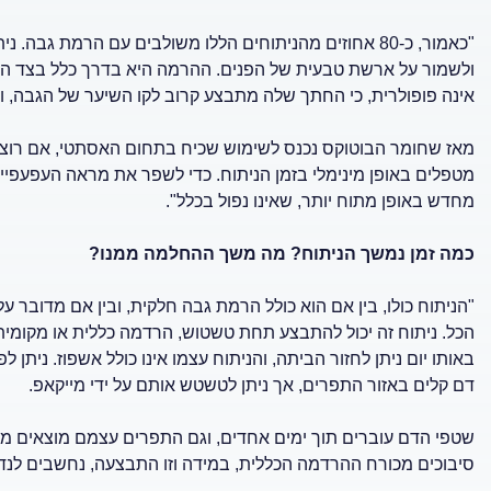
"כאמור, כ-80 אחוזים מהניתוחים הללו משולבים עם הרמת ג
ולשמור על ארשת טבעית של הפנים. ההרמה היא בדרך כלל בצד הקיצ
אינה פופולרית, כי החתך שלה מתבצע קרוב לקו השיער של הגבה, ו
מאז שחומר הבוטוקס נכנס לשימוש שכיח בתחום האסתטי, אם רוצים
מטפלים באופן מינימלי בזמן הניתוח. כדי לשפר את מראה העפעפיים
מחדש באופן מתוח יותר, שאינו נפול בכלל".
כמה זמן נמשך הניתוח? מה משך ההחלמה ממנו?
"הניתוח כולו, בין אם הוא כולל הרמת גבה חלקית, ובין אם מדובר ע
הכל. ניתוח זה יכול להתבצע תחת טשטוש, הרדמה כללית או מקומית
באותו יום ניתן לחזור הביתה, והניתוח עצמו אינו כולל אשפוז. ניתן 
דם קלים באזור התפרים, אך ניתן לטשטש אותם על ידי מייקאפ.
שטפי הדם עוברים תוך ימים אחדים, וגם התפרים עצמם מוצאים מהע
סיבוכים מכורח ההרדמה הכללית, במידה וזו התבצעה, נחשבים לנדירי