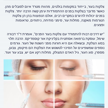
צלקות בעור, בייחוד במקומות בולטים, מהוות מטרד איום לסובלים מהן.
כאשר מדובר בצלקות בפנים ההתמודדות עימן קשה הרבה יותר. צלקות
בפנים יכולות להיגרם במקרים רבים, אולם הנפוצות בהן הן צלקות
הנגרמות מאקנה, מחלות עור, סימני מתיחה, ניתוחים, טראומות
ופצעים.
"יש דרכים רבות להתמודד עם צלקות בעור הפנים", אומרת ד"ר דבורה
שימל, עוסקת ברפואה אסתטית בקליניקת אור קוסמדיקס. הרבה תלוי
בסוג הצלקת, ובשאלה אם היא חורגת מפני השטח של העור. גורמים
נוספים שמשפיעים על הסיכוי לטשטש את הצלקות הם מיקומן, צבען,
מספרן, סוג העור, גיל האדם המצולק, מחלות רקע אם יש, צבע עור ועוד.