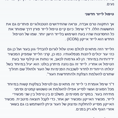
נעים.
טיפול לייזר חדשני
אך התקווה טרם אבדה, ונראה שהחידושים הטכנולוגיים פותרים גם את
החששות הללו. ד"ר שימל: כיום קיים טיפול לייזר פורץ דרך שפותר את
כל החסרונות שהיו בעת השימוש בלייזר הישן יותר. שמו של הטיפול
החדש הוא לייזר אייקון (ICON) .
הלייזר הזה מתאים לכולם ואינו עלול לגרום להבדלי גוון בעור ועל כן גם
כהי עור יכולים ליהנות מנפלאותיו. כמו כן, קרני הלייזר שמפיק המכשיר
ידידותיות במיוחד: הן לא גורמות לכאב, אי נוחות או קילוף עור בעת
הטיפול או אחריו. לייזר זה גם נהנה מיתרון בולט: הוא יעיל במיוחד בשל
יכולתו הייחודית לחדור לשכבות הפנימיות של העור ולחולל שם תהליך
שתורם להעלמת הצלקת ולהתחדשות העור".
ד"ר שימל אומרת כי לייזר זה מתאים גם לטיפול בצלקות קשות במיוחד
מכל הסוגים ועשוי לסייע אפילו להעלמת או טשטוש קמטים וסימני
מתיחה בעור. במקרים מסוימים, משלבים בין טיפול בין שני מכשירי
לייזר, מכשיר האייקון ומכשיר ישן אחר, כדי לקבל תוצאה מיטבית. מכשיר
האייקון מסייע להחלקת ומיצוק של העור וניתן להשתמש בו גם בשאר
אזורי הגוף ולא רק בפנים.