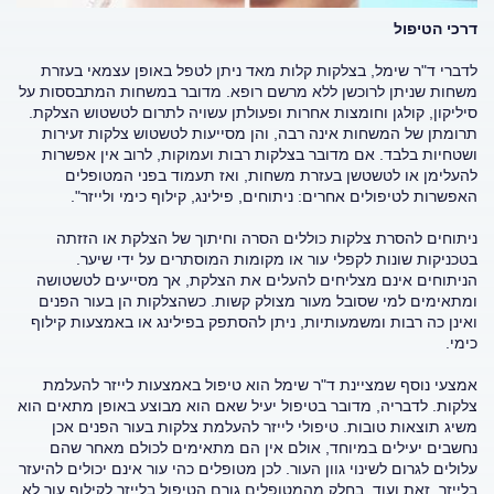
דרכי הטיפול
לדברי ד"ר שימל, בצלקות קלות מאד ניתן לטפל באופן עצמאי בעזרת
משחות שניתן לרוכשן ללא מרשם רופא. מדובר במשחות המתבססות על
סיליקון, קולגן וחומצות אחרות ופעולתן עשויה לתרום לטשטוש הצלקת.
תרומתן של המשחות אינה רבה, והן מסייעות לטשטוש צלקות זעירות
ושטחיות בלבד. אם מדובר בצלקות רבות ועמוקות, לרוב אין אפשרות
להעלימן או לטשטשן בעזרת משחות, ואז תעמוד בפני המטופלים
האפשרות לטיפולים אחרים: ניתוחים, פילינג, קילוף כימי ולייזר".
ניתוחים להסרת צלקות כוללים הסרה וחיתוך של הצלקת או הזזתה
בטכניקות שונות לקפלי עור או מקומות המוסתרים על ידי שיער.
הניתוחים אינם מצליחים להעלים את הצלקת, אך מסייעים לטשטושה
ומתאימים למי שסובל מעור מצולק קשות. כשהצלקות הן בעור הפנים
ואינן כה רבות ומשמעותיות, ניתן להסתפק בפילינג או באמצעות קילוף
כימי.
אמצעי נוסף שמציינת ד"ר שימל הוא טיפול באמצעות לייזר להעלמת
צלקות. לדבריה, מדובר בטיפול יעיל שאם הוא מבוצע באופן מתאים הוא
משיג תוצאות טובות. טיפולי לייזר להעלמת צלקות בעור הפנים אכן
נחשבים יעילים במיוחד, אולם אין הם מתאימים לכולם מאחר שהם
עלולים לגרום לשינוי גוון העור. לכן מטופלים כהי עור אינם יכולים להיעזר
בלייזר. זאת ועוד, בחלק מהמטופלים גורם הטיפול בלייזר לקילוף עור לא