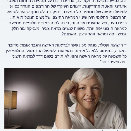
יכול לסייע במניעת התקפי לב, אחרים דיברו על מהפיכה בתחום האנטי
אייג'ינג והאטת ההזדקנות. ייעודם העיקרי של ההורמונים הוגדר כסיוע
לטיפול ומניעה של תסמיני גיל המעבר. תפקיד בולט נוסף שיועד לטיפול
ההורמונלי החלופי היה שינוי המראה החיצוני של נשים הנוטלות אותו.
רבים טענו, ויש הטוענים עד היום, כי נטילת הורמונים חלופיים מסייעת
למראה חיצוני יפה יותר, משווה לנשים מראה צעיר ומעניקה עור חלק,
גמיש ויפה ומראה זוהר ורענן. האמנם?
ד"ר שרגא וקסלר, מנהל מכון שער לבריאות האישה והגבר אומר: מדובר
באגדה, במיתוס ללא כל אחיזה במציאות. לטיפול ההורמונלי החלופי אין
כל השפעה על מראה האשה והוא לא תורם בשום דרך למראה חיצוני
יפה וצעיר יותר".