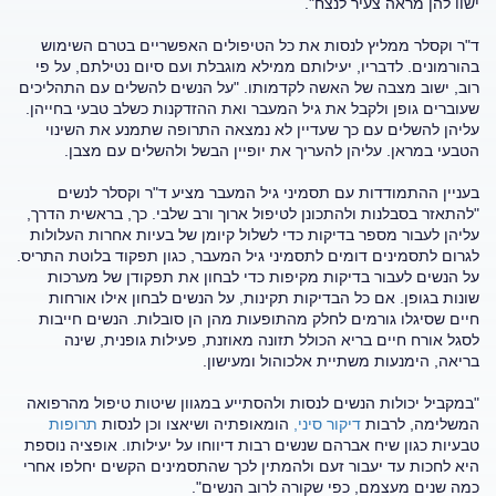
ישוו להן מראה צעיר לנצח".
ד"ר וקסלר ממליץ לנסות את כל הטיפולים האפשריים בטרם השימוש
בהורמונים. לדבריו, יעילותם ממילא מוגבלת ועם סיום נטילתם, על פי
רוב, ישוב מצבה של האשה לקדמותו. "על הנשים להשלים עם התהליכים
שעוברים גופן ולקבל את גיל המעבר ואת ההזדקנות כשלב טבעי בחייהן.
עליהן להשלים עם כך שעדיין לא נמצאה התרופה שתמנע את השינוי
הטבעי במראן. עליהן להעריך את יופיין הבשל ולהשלים עם מצבן.
בעניין ההתמודדות עם תסמיני גיל המעבר מציע ד"ר וקסלר לנשים
"להתאזר בסבלנות ולהתכונן לטיפול ארוך ורב שלבי. כך, בראשית הדרך,
עליהן לעבור מספר בדיקות כדי לשלול קיומן של בעיות אחרות העלולות
לגרום לתסמינים דומים לתסמיני גיל המעבר, כגון תפקוד בלוטת התריס.
על הנשים לעבור בדיקות מקיפות כדי לבחון את תפקודן של מערכות
שונות בגופן. אם כל הבדיקות תקינות, על הנשים לבחון אילו אורחות
חיים שסיגלו גורמים לחלק מהתופעות מהן הן סובלות. הנשים חייבות
לסגל אורח חיים בריא הכולל תזונה מאוזנת, פעילות גופנית, שינה
בריאה, הימנעות משתיית אלכוהול ומעישון.
"במקביל יכולות הנשים לנסות ולהסתייע במגוון שיטות טיפול מהרפואה
המשלימה, לרבות
דיקור סיני,
הומאופתיה ושיאצו וכן לנסות
תרופות
טבעיות כגון שיח אברהם שנשים רבות דיווחו על יעילותו. אופציה נוספת
היא לחכות עד יעבור זעם ולהמתין לכך שהתסמינים הקשים יחלפו אחרי
כמה שנים מעצמם, כפי שקורה לרוב הנשים".