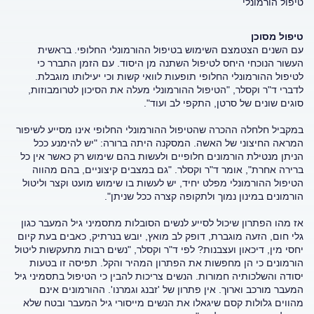
טיפול הורמונלי
טיפול מסוכן
עם השנים הצטמצם השימוש בטיפול ההורמונלי החלופי. בראשית
העשור הנוכחי היחס לטיפול השתנה מן היסוד. עם הזמן התברר כי
לטיפול ההורמונלי החלופי תופעות לוואי קשות וכי יעילותו מוגבלת.
לדברי ד"ר וקסלר, "הטיפול ההורמונלי מעלה את הסיכון לטרומבוזות,
סוגים שונים של סרטן, התקפי לב ועוד".
במקביל חלחלה ההכרה שהטיפול ההורמונלי החלופי אינו מסייע לשיפור
המראה החיצוני של האשה. המסקנה היתה ברורה: "יש להימנע ככל
הניתן מנטילת הורמונים חלופיים ולעשות בהם שימוש רק כאשר אין כל
ברירה אחרת", אומר ד"ר וקסלר. "גם במצבים קיצוניים, בהם מהווה
הטיפול ההורמונלי מפלט יחיד, יש לעשות בו שימוש מועט וקצר וליטול
הורמונים במינון נמוך ולתקופה קצרה ככל שניתן".
אז מהו הפתרון שיכול לסייע לנשים הסובלות מתסמיני גיל המעבר כגון
גלי חום, הזעה מוגברת, דופק לב מואץ, יובש בנרתיק, כאבים בעת קיום
יחסי מין, דיכאון ועצבנות? לפי ד"ר וקסלר, "נשים רבות מתעקשות ליטול
הורמונים כי הן מחפשות את הפתרון המהיר והקל. תפיסה זו בטעות
יסודה והשלכותיה חמורות. הנשים צריכות להבין כי הטיפול בתסמיני גיל
המעבר מורכב וארוך. אין פתרון של 'זבנג וגמרנו'. ההורמונים אינם
מהווים גלולות קסם שיגאלו את הנשים מייסורי גיל המעבר ובטח שלא