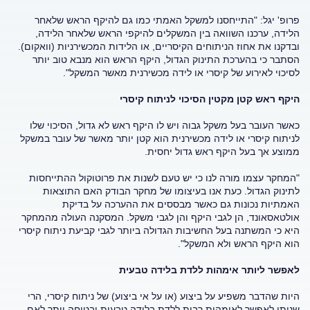
פרופ' יגל: "התייחסנו למשקל האמתי כמו גם להיקף הראש שלאחר
הלידה, ערכנו השוואה בין המשקלים להיקפי הראש שלאחר הלידה,
ובדקנו את אחוז הניתוחים הקיסריים, או הלידות המכשירניות (וואקום).
הסתבר כי בהערכת התינוק הגדול, היקף הראש הוא מנבא טוב יותר
לסיכוי לאירוע של קיסרי או לידה מכשירנית מאשר המשקל".
היקף ראש קטן מקטין הסיכוי לניתוח קיסרי
כאשר העובר בעל משקל גבוה ויש לו היקף ראש לא גדול, הסיכוי שלו
לניתוח קיסרי או לידה מכשירנית הוא קטן יותר מאשר של עובר במשקל
ממוצע אך בעל היקף ראש גדול יחסית.
"המחקר עצמו מורה לנו כי יש טעם לשנות את פרוטוקול ההתייחסות
לתינוק הגדול. כעת אנו בעיצומו של מחקר הבודק האם התוצאות
האמתיות נכונות גם כאשר מבססים את ההערכה על בדיקת
אולטאסאונד, הן לגבי היקף והן לגבי משקל. המסקנה העולה מהמחקר
היא כי המשתנה בעל החשיבות הגדולה ביותר לגבי קביעת ניתוח קיסרי
הוא היקף הראש ולא המשקל".
לאפשר ליותר אימהות ללדת בלידה טבעית
היות שהדבר משפיע על ביצוע (או על אי ביצוע) של ניתוח קיסרי, הרי
שניתן לאפשר לאימהות רבות ללדת בלידה טבעית ובטוחה יותר לאם