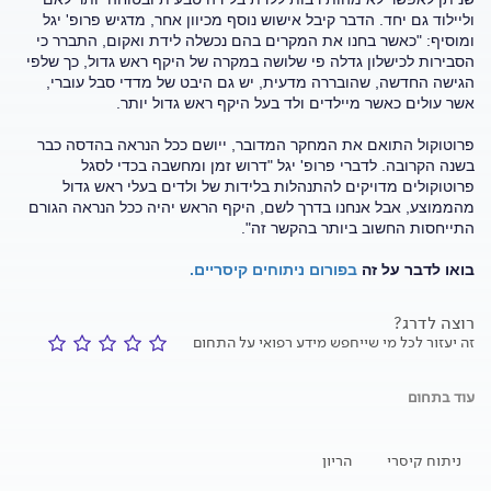
וליילוד גם יחד. הדבר קיבל אישוש נוסף מכיוון אחר, מדגיש פרופ' יגל
ומוסיף: "כאשר בחנו את המקרים בהם נכשלה לידת ואקום, התברר כי
הסבירות לכישלון גדלה פי שלושה במקרה של היקף ראש גדול, כך שלפי
הגישה החדשה, שהובררה מדעית, יש גם היבט של מדדי סבל עוברי,
אשר עולים כאשר מיילדים ולד בעל היקף ראש גדול יותר.
פרוטוקול התואם את המחקר המדובר, ייושם ככל הנראה בהדסה כבר
בשנה הקרובה. לדברי פרופ' יגל "דרוש זמן ומחשבה בכדי לסגל
פרוטוקולים מדויקים להתנהלות בלידות של ולדים בעלי ראש גדול
מהממוצע, אבל אנחנו בדרך לשם, היקף הראש יהיה ככל הנראה הגורם
התייחסות החשוב ביותר בהקשר זה".
בואו לדבר על זה
בפורום ניתוחים קיסריים.
רוצה לדרג?
זה יעזור לכל מי שייחפש מידע רפואי על התחום
עוד בתחום
ניתוח קיסרי
הריון