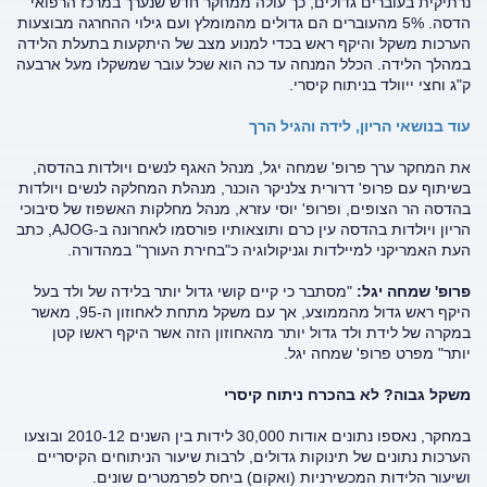
נרתיקית בעוברים גדולים, כך עולה ממחקר חדש שנערך במרכז הרפואי
הדסה. 5% מהעוברים הם גדולים מהמומלץ ועם גילוי ההחרגה מבוצעות
הערכות משקל והיקף ראש בכדי למנוע מצב של היתקעות בתעלת הלידה
במהלך הלידה. הכלל המנחה עד כה הוא שכל עובר שמשקלו מעל ארבעה
ק"ג וחצי ייוולד בניתוח קיסרי.
עוד בנושאי הריון, לידה והגיל הרך
את המחקר ערך פרופ' שמחה יגל, מנהל האגף לנשים ויולדות בהדסה,
בשיתוף עם פרופ' דרורית צלניקר הוכנר, מנהלת המחלקה לנשים ויולדות
בהדסה הר הצופים, ופרופ' יוסי עזרא, מנהל מחלקות האשפוז של סיבוכי
הריון ויולדות בהדסה עין כרם ותוצאותיו פורסמו לאחרונה ב-AJOG, כתב
העת האמריקני למיילדות וגניקולוגיה כ"בחירת העורך" במהדורה.
פרופ' שמחה יגל:
"מסתבר כי קיים קושי גדול יותר בלידה של ולד בעל
היקף ראש גדול מהממוצע, אך עם משקל מתחת לאחוזון ה-95, מאשר
במקרה של לידת ולד גדול יותר מהאחוזון הזה אשר היקף ראשו קטן
יותר" מפרט פרופ' שמחה יגל.
משקל גבוה? לא בהכרח ניתוח קיסרי
במחקר, נאספו נתונים אודות 30,000 לידות בין השנים 2010-12 ובוצעו
הערכות נתונים של תינוקות גדולים, לרבות שיעור הניתוחים הקיסריים
ושיעור הלידות המכשירניות (ואקום) ביחס לפרמטרים שונים.