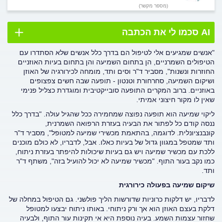
(מספר מקשר)
AI סכמו לי את הכתבה
"אנשים שמגיעים אלי לטיפול הם בדרך כלל אנשים שלא הסתדרו עם
הטיפולים השמרניים, הן בתחום השמיעה והן בתחום בעיות האוזניים
החוזרות ונשנות", מסביר ד"ר וסים ותד, מומחה לכירורגיה של האוזן
ושיקום השמיעה, סחרחורת וטנטון - תופעה שבה חשים צפצופים
באוזניים. ברוב המקרים התופעה סובייקטיבית ומוגדרת כצליל פנימי
שאין לו מקור חיצוני אמיתי.
ליקוי שמיעה הוא תופעה נפוצה שמחמירה ככל שהגיל עולה. "בדרך כלל
ננסה קודם כל לפתור את הבעיה בעזרת הרפואה השמרנית,
קונבנציונלית. לדוגמה, בהתאמת מכשירי שמיעה למטופל", מסביר ד"ר
ותד שמטפל במגוון גדול של בעיות כאלו. אבל, לדבריו, לא כולם מוכנים
ללכת עם מכשיר שמיעה ויש גם בעיות שיכולות להיפתר בעזרת ניתוח,
כמו נקב בעור התוף. "מכשיר שמיעה לא יכול להועיל בזה", משתף ד"ר
ותד.
שיקום שמיעה בפעולה כירורגית
לדבריו, יש דלקות כרוניות שדורשות הליך פולשני. גם הטיפול במחלה של
דלקת בעצם האוזן הוא אך ורק ניתוחי. באותו ניתוח יבצעו למטופל
שחזור עצמות השמע. בעיה נוספת היא אי תקינות עור התוף, ולבעיה