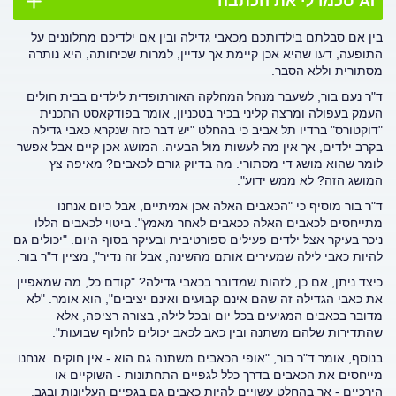
AI סכמו לי את הכתבה
בין אם סבלתם בילדותכם מכאבי גדילה ובין אם ילדיכם מתלוננים על
התופעה, דעו שהיא אכן קיימת אך עדיין, למרות שכיחותה, היא נותרה
מסתורית וללא הסבר.
ד"ר נעם בור, לשעבר מנהל המחלקה האורתופדית לילדים בבית חולים
העמק בעפולה ומרצה קליני בכיר בטכניון, אומר בפודקאסט התכנית
"דוקטורס" ברדיו תל אביב כי בהחלט "יש דבר כזה שנקרא כאבי גדילה
בקרב ילדים, אך אין מה לעשות מול הבעיה. המושג אכן קיים אבל אפשר
לומר שהוא מושג די מסתורי. מה בדיוק גורם לכאבים? מאיפה צץ
המושג הזה? לא ממש ידוע".
ד"ר בור מוסיף כי "הכאבים האלה אכן אמיתיים, אבל כיום אנחנו
מתייחסים לכאבים האלה ככאבים לאחר מאמץ". ביטוי לכאבים הללו
ניכר בעיקר אצל ילדים פעילים ספורטיבית ובעיקר בסוף היום. "יכולים גם
להיות כאבי לילה שמעירים אותם מהשינה, אבל זה נדיר", מציין ד"ר בור.
כיצד ניתן, אם כן, לזהות שמדובר בכאבי גדילה? "קודם כל, מה שמאפיין
את כאבי הגדילה זה שהם אינם קבועים ואינם יציבים", הוא אומר. "לא
מדובר בכאבים המגיעים בכל יום ובכל לילה, בצורה רציפה, אלא
שהתדירות שלהם משתנה ובין כאב לכאב יכולים לחלוף שבועות".
בנוסף, אומר ד"ר בור, "אופי הכאבים משתנה גם הוא - אין חוקים. אנחנו
מייחסים את הכאבים בדרך כלל לגפיים התחתונות - השוקיים או
הירכיים - אך בהחלט עשויים להיות כאבים גם בגפיים העליונות ובגב.