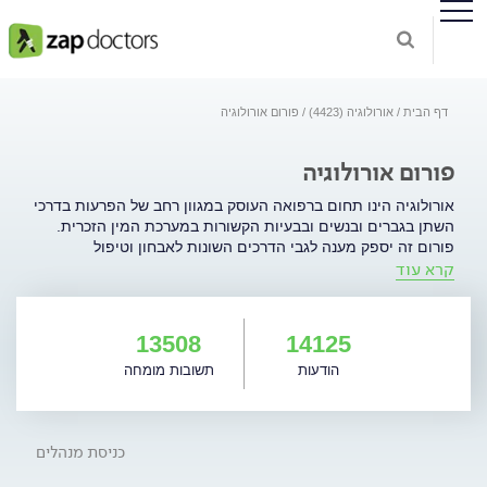
דף הבית
אורולוגיה (4423)
פורום אורולוגיה
פורום אורולוגיה
אורולוגיה הינו תחום ברפואה העוסק במגוון רחב של הפרעות בדרכי
השתן בגברים ובנשים ובבעיות הקשורות במערכת המין הזכרית.
פורום זה יספק מענה לגבי הדרכים השונות לאבחון וטיפול
קרא עוד
בתופעות הקשורות למגוון רחב של בעיות אורולוגיות: אורולוגיה
אונקולוגית - ממאירויות (גידולים) של בלוטת הערמונית, כליה,
שלפוחית שתן ואשכים. חוסר שליטה במתן שתן: דליפת שתן
במאמץ, דליפת שתן שבדחיפות ועוד אין אונות ופריון הגבר. הגדלה
13508
14125
שפירה של הערמונית והפרעות בהטלת שתן אבנים בדרכי השתן.
הודעות
תשובות מומחה
בעיות באשכים: ורידים מורחבים (וריקוצל), הצטברות נוזלים ועוד.
נושאים נוספים באורולוגיה: זיהומים בדרכי השתן, מחלות מין ועוד.
כניסת מנהלים