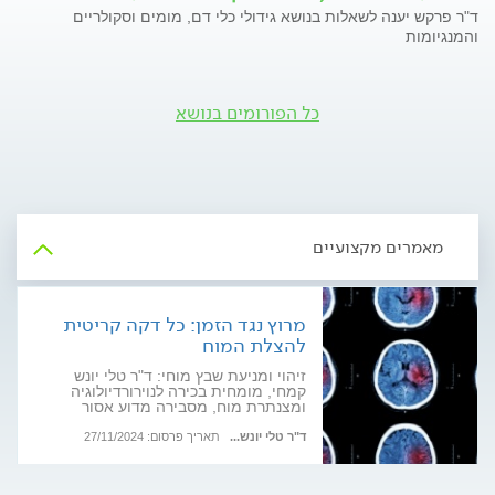
ד"ר פרקש יענה לשאלות בנושא גידולי כלי דם, מומים וסקולריים
והמנגיומות
כל הפורומים בנושא
מאמרים מקצועיים
מרוץ נגד הזמן: כל דקה קריטית
להצלת המוח
זיהוי ומניעת שבץ מוחי: ד"ר טלי יונש
קמחי, מומחית בכירה לנוירורדיולוגיה
ומצנתרת מוח, מסבירה מדוע אסור
להתעלם מתסמיני אירוע מוחי ומה לעשות
ברגע האמת
ד"ר טלי יונש...
תאריך פרסום: 27/11/2024