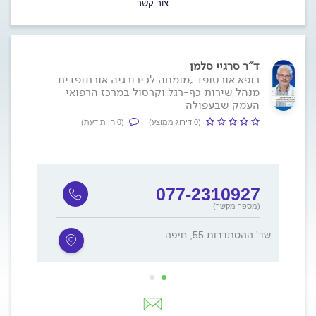
צור קשר
ד"ר סרגיי סלמן
רופא אורטופד ,מומחה לכירורגיה אורתופדית
מנהל שירות כף-רגל וקרסול במרכז הרפואי
העמק שבעפולה
(0 דירוג ממוצע)
(0 חוות דעת)
077-2310927
(מספר מקשר)
שד' ההסתדרות 55, חיפה
שד' יצחק