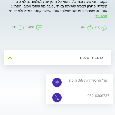
בקושי חצי שעה ובמהלכה הוא כל הזמן ענה לטלפונים, לא כ כ
קיבלתי פתרון לבעיה שאיתה באתי , אבל מה שהכי אכזב והפתיע
אותי זה שאחרי הפגישה שאלתי אותו שאלה קטנה במייל ולא זכיתי
למענה עד עצם היום הזה... הייתי החיים שלי אצל הרבה רופאים
קרא עוד
פרטים ומעולם לא קיבלתי כזה יחס, ההפך, הם תמיד אמרו לי
שניתן לפנות אליהם במייל ואף ענו... גם אם הבעיה שאיתה הגעתי
תגובה
דווח
(6)
(17)
לרופא לא נראית לו רצינית , עדיין אני לא חושבת שלתת יחס מזלזל
זה אתי וראוי.
כתובת וטלפון
שד' ההסתדרות 55, חיפה
052-6306737