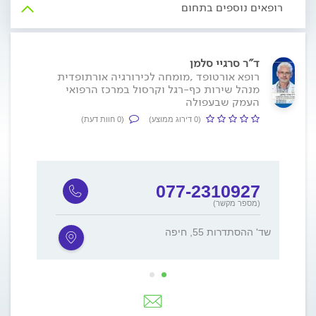
רופאים נוספים בתחום
ד"ר סרגיי סלמן
רופא אורטופד ,מומחה לכירורגיה אורתופדית
מנהל שירות כף-רגל וקרסול במרכז הרפואי
העמק שבעפולה
(0 דירוג ממוצע)
(0 חוות דעת)
077-2310927
(מספר מקשר)
שד' ההסתדרות 55, חיפה
שד' יצחק