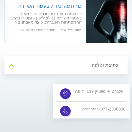
כורדומה: גידול בעמוד השדרה
כורדומה הוא גידול סרטני נדיר מאוד
בעמוד השדרה (1 למיליון!) - ומקורו בשלב
ההתפתחות העוברית. כיצד מאבחנים?
ומתי משלבים בין ניתוח, הקרנות
וכימותרפיה?
מאת: ד"ר אורי...
תאריך פרסום: 15/03/2017
כתובת וטלפון
אלברט איינשטיין 139, חיפה
077-2306890
(מספר מקשר)