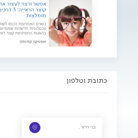
אפשר ורצוי לעצור את
קוצר הראייה: 3 דרכ
מומלצות
בשנים האחרונות נכנסו לשוק
טכנולוגיות חדשניות שמסייעו
בהאטת התפתחות קוצר ראיי
בקרב ילדים | למה חשוב לעצ
אופטיקה קמינסקי
את קוצר הראייה במספר נמו
ומדוע ניתוח לייזר לא פותר 
תאריך פרסום: 13/01/2023
כל הבעיות? ראיון עם
האופטומטריסט עופר קמינסק
כתובת וטלפון
, בני דרור