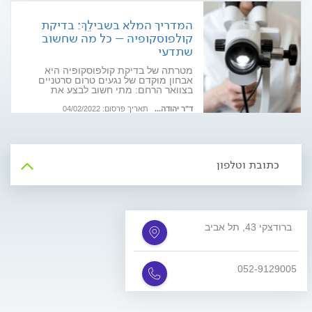
המדריך המלא בשבילֵךְ: בדיקת
קולפוסקופיה – כל מה שחשוב
שתדעי
מטרתה של בדיקת קולפוסקופיה היא
אבחון מוקדם של נגעים טרום סרטניים
בצוואר הרחם: מתי חשוב לבצע את
הבדיקה וכיצד היא מתבצעת? כל הפרטים
בכתבה באה
ד"ר יהודה...
תאריך פרסום: 04/02/2022
כתובת וטלפון
ברודצקי 43, תל אביב
052-9129005