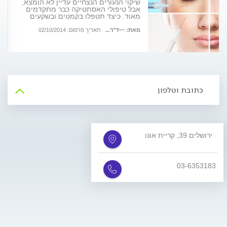
שיקוי הנעורים הנצחיים עדיין לא הומצא,
אבל טיפולי האסתטיקה כבר מתקדמים
מאוד. כיצד תטפלו בקמטים ובשקעים
באזור הפנים? נעים להכיר: פילינג,
פוטורג'וביניישן, גלי רדיו ועוד
מאת: ~~ד"ר...
תאריך פרסום: 02/10/2014
כתובת וטלפון
ירושלים 39, קריית אונו
03-6353183