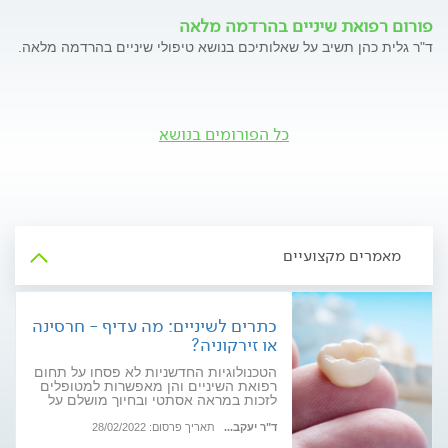
פורום רפואת שיניים בהרדמה מלאה
ד"ר גלית כהן תשיב על שאלותיכם בנושא טיפולי שיניים בהרדמה מלאה.
כל הפורומים בנושא
מאמרים מקצועיים
כתרים לשיניים: מה עדיף - חרסינה
או זירקוניה?
הטכנולוגיות החדשניות לא פסחו על תחום
רפואת השיניים והן מאפשרות למטופלים
לזכות במראה אסתטי ובחיוך מושלם על
אף גנטיקה בעייתית. אחד הטיפולים
הנפוצים לשיפור האסתטיקה ולהארכת
ד"ר יעקב...
תאריך פרסום: 28/02/2022
תוחלת חיי השן הוא כתרים. אז במה כדאי