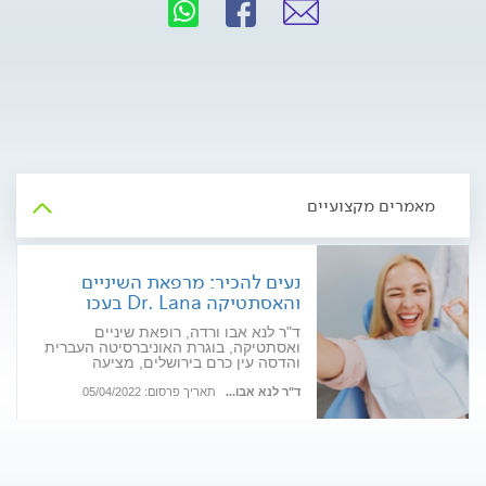
מאמרים מקצועיים
נעים להכיר: מרפאת השיניים
והאסתטיקה Dr. Lana בעכו
ד"ר לנא אבו ורדה, רופאת שיניים
ואסתטיקה, בוגרת האוניברסיטה העברית
והדסה עין כרם בירושלים, מציעה
במרפאתה מגוון טיפולי שיניים מתקדמים
לצד טיפולים אסתטיים בידי מומחית.
ד"ר לנא אבו...
תאריך פרסום: 05/04/2022
תשכחו מחרדה דנטלית: הכל נעשה שם
באווירה תומכת, מקצועית וידידותית
למטופלים