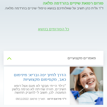
פורום רפואת שיניים בהרדמה מלאה
ד"ר גלית כהן תשיב על שאלותיכם בנושא טיפולי שיניים בהרדמה מלאה.
כל הפורומים בנושא
מאמרים מקצועיים
הדרך לחיוך יפה ובריא: מינימום
כאב, מקסימום מקצועיות
״כילד הייתי מבקר לא פעם אצל רופא
השיניים, חוויה שהיתה לא נעימה בלשון
המעטה. לכן, חשוב לי להעניק תחושה
אחרת למטופלים שלי וליצור עבורם חוויה
טובה במינימום כאב״. כך מעיד רופא
ד"ר פיראס דראז
תאריך פרסום: 09/11/2022
השיניים ד"ר פיראס דראז, שזכה לתואר
"ידי הזהב" ממטופליו, ולא בכדי